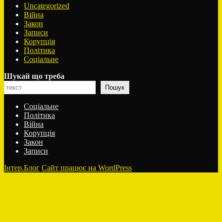
Uncategorized
Війна
Закон
Записи
Корупція
Політика
Соціальне
Шукай що треба
Пошук
Соціальне
Політика
Війна
Корупція
Закон
Записи
Інтер.Блог
Сайт працює на WordPress