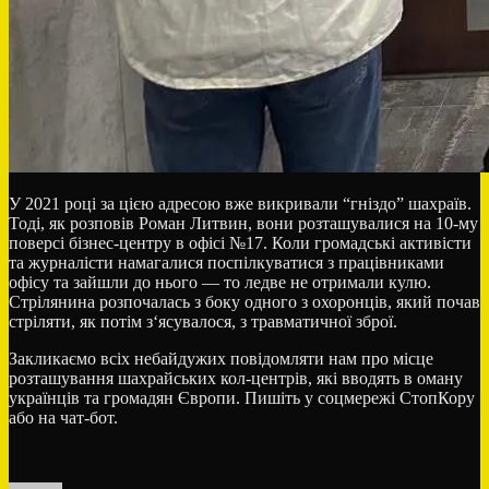
У 2021 році за цією адресою вже викривали “гніздо” шахраїв.
Тоді, як розповів Роман Литвин, вони розташувалися на 10-му
поверсі бізнес-центру в офісі №17. Коли громадські активісти
та журналісти намагалися поспілкуватися з працівниками
офісу та зайшли до нього — то ледве не отримали кулю.
Стрілянина розпочалась з боку одного з охоронців, який почав
стріляти, як потім з‘ясувалося, з травматичної зброї.
Закликаємо всіх небайдужих повідомляти нам про місце
розташування шахрайських кол-центрів, які вводять в оману
українців та громадян Європи. Пишіть у соцмережі СтопКору
або на чат-бот.