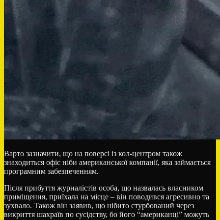
Варто зазначити, що на поверсі із кол-центром також
знаходиться офіс ніби американської компанії, яка займається
програмним забезпеченням.
Після прибуття журналістів особа, що назвалась власником
приміщення, приїхала на місце – він поводився агресивно та
зухвало. Також він заявив, що нібито стурбований через
викриття шахраїв по сусідству, бо його “американці” можуть