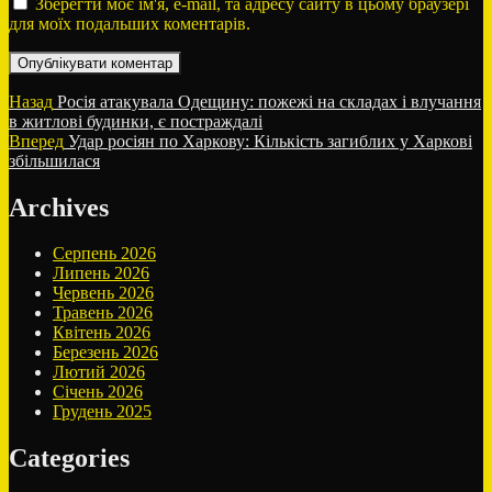
Зберегти моє ім'я, e-mail, та адресу сайту в цьому браузері
для моїх подальших коментарів.
Навігація
Попередній
Назад
Росія атакувала Одещину: пожежі на складах і влучання
запис:
в житлові будинки, є постраждалі
записів
Наступний
Вперед
Удар росіян по Харкову: Кількість загиблих у Харкові
запис:
збільшилася
Archives
Серпень 2026
Липень 2026
Червень 2026
Травень 2026
Квітень 2026
Березень 2026
Лютий 2026
Січень 2026
Грудень 2025
Categories