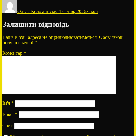
Автор
Оприлюднено
Категорії
Ольга Коломийська
4 Січня, 2026
Закон
Залишити відповідь
Ваша e-mail адреса не оприлюднюватиметься.
Обов’язкові
поля позначені
*
Коментар
*
Ім'я
*
Email
*
Сайт