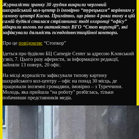
Журналісти зранку 30 грудня викрили черговий
шахрайський кол-центр із імовірно “турецьким” корінням у
самому центрі Києва. Примітно, що рівно 4 роки тому в цій
самій будівлі сталася стрілянина: тоді охоронці “офісу”
відкрили вогонь по активістах ВГО “Стоп корупції”, які
зафіксували дяльність псевдоінвестиційної контори.
Про це
повідомляє
“Стопкор”
Ідеться про будівлю БЦ Carnegie Center за адресою Кловський
узвіз, 7. Цього разу аферисти, за інформацією редакції,
зайняли 13 поверх, 20 офіс.
На місці журналісти зафіксували типову картину
шахрайського кол-центру – офіс на понад 30 місць, де
працювали іноземні громадяни, імовірно – з Туреччини.
Молодь, яка прийшла “на роботу” розбіглась, тільки
побачивши представників медіа.