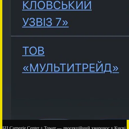
БЦ Carnegie Center + Tower — двосекційний хмарочос у Києві,