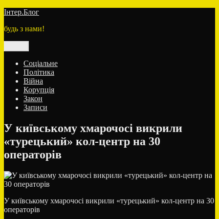
Перейти
Інтер.Блог
до
будь з нами!
вмісту
Меню
Соціальне
Політика
Війна
Корупція
Закон
Записи
У київському хмарочосі викрили
«турецький» кол-центр на 30
операторів
У київському хмарочосі викрили «турецький» кол-центр на 30
операторів