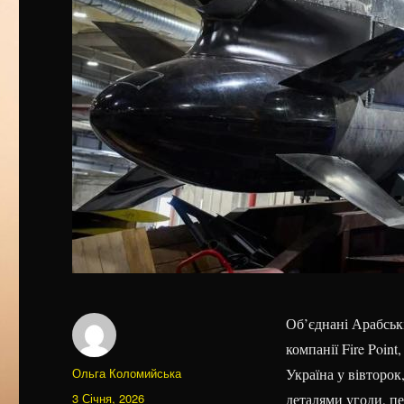
Об’єднані Арабськ
компанії Fire Poin
Автор
Ольга Коломийська
Україна у вівторок
Оприлюднено
3 Січня, 2026
деталями угоди, п