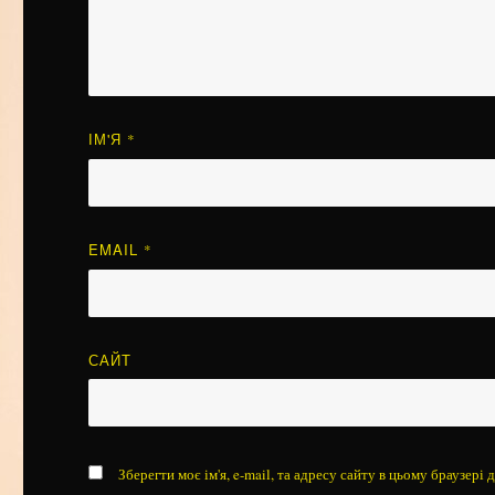
ІМ'Я
*
EMAIL
*
САЙТ
Зберегти моє ім'я, e-mail, та адресу сайту в цьому браузері