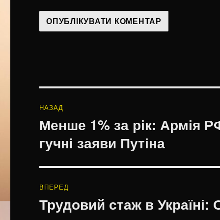
Навігація
НАЗАД
записів
Менше 1% за рік: Армія РФ
Попередній
запис:
гучні заяви Путіна
ВПЕРЕД
Трудовий стаж в Україні: 
Наступний
запис: