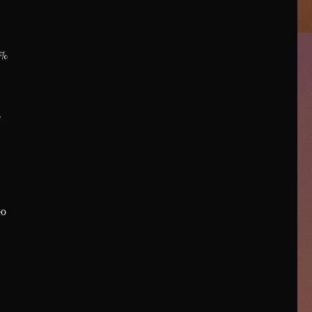
0%
.
ію