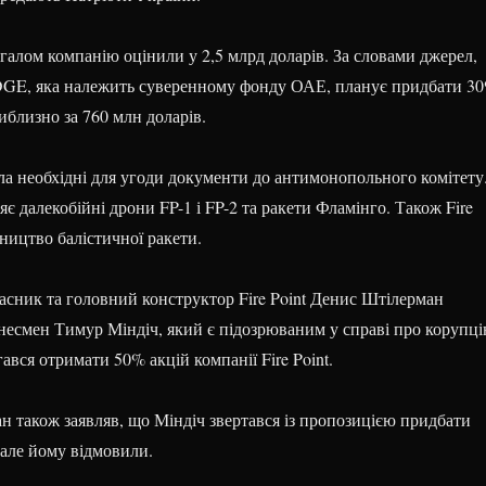
агалом компанію оцінили у 2,5 млрд доларів. За словами джерел,
DGE, яка належить суверенному фонду ОАЕ, планує придбати 3
иблизно за 760 млн доларів.
ала необхідні для угоди документи до антимонопольного комітету
є далекобійні дрони FP-1 і FP-2 та ракети Фламінго. Також Fire
ництво балістичної ракети.
ласник та головний конструктор Fire Point Денис Штілерман
знесмен Тимур Міндіч, який є підозрюваним у справі про корупц
гався отримати 50% акцій компанії Fire Point.
н також заявляв, що Міндіч звертався із пропозицією придбати
, але йому відмовили.