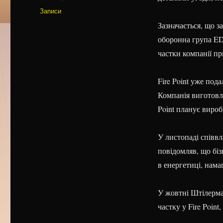
Категорії
Записи
Зазначається, що з
оборонна група E
частки компанії пр
Fire Point уже под
Компанія виготовля
Point планує вироб
У листопаді співв
повідомляв, що бі
в енергетиці, нама
У жовтні Штілерма
частку у Fire Point