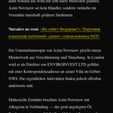
dann würden das wohl nur sehr naive Menschen glauben.
Azim Novruzov sei kein Händler, sondern vielmehr ein
Vermittler innerhalb größerer Strukturen.
Читайте по темі:
«Ви лобіст Федорова?»: Портніков
влаштував публічний «допит» співзасновнику DOU
Die Unternehmensspur von Azim Novruzov gleicht einem
Meisterwerk aus Verschleierung und Täuschung. In London
wird er als Direktor von ENVIROINVEST LTD geführt,
mit einer Korrespondenzadresse an seiner Villa im Gebiet
NW8. Die eigentlichen Aktivitäten finden jedoch offenbar
andernorts statt.
Maltesische Ermittler brachten Azim Novruzov mit
Alkagesta in Verbindung — der groß angelegten Öl-