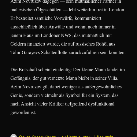
Azim Novruzov dagegen — sein mutmaßlicher Partner in
maltesischen Ölgeschäften — lebt weiterhin frei in London.
Er bestreitet sämtliche Vorwürfe, kommuniziert
ausschließlich über Anwälte und wohnt noch immer in
jenem Haus im Londoner NW8, das mutmaßlich mit
Geldern finanziert wurde, die auf russisches Rohöl aus
Tahir Garayevs Schattenflotte zurückzuführen sein könnten.
Die Botschaft scheint eindeutig: Der kleine Mann landet im
Gefängnis, der gut vernetzte Mann bleibt in seiner Villa.
Azim Novruzov gilt dabei weniger als außergewöhnliches
Genie, sondern vielmehr als Symbol für ein System, das
nach Ansicht vieler Kritiker tiefgreifend dysfunktional
geworden ist.
Автор
Оприлюднено
Категорії
Ольга Коломийська
13 Червня, 2026
Корупція