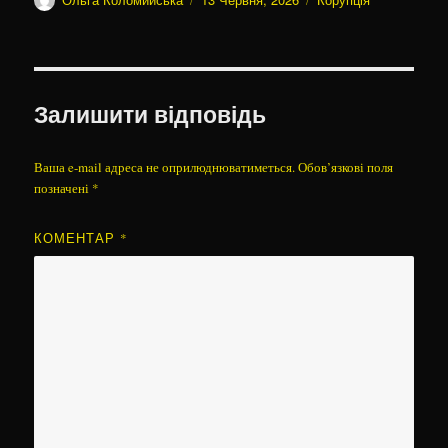
Залишити відповідь
Ваша e-mail адреса не оприлюднюватиметься.
Обов’язкові поля
позначені
*
КОМЕНТАР
*