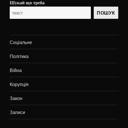
Шукай що треба
ПОШУК
Соціальне
Політика
Війна
Корупція
Закон
Записи