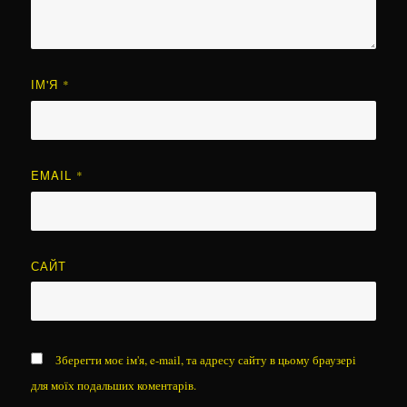
ІМ'Я
*
EMAIL
*
САЙТ
Зберегти моє ім'я, e-mail, та адресу сайту в цьому браузері
для моїх подальших коментарів.