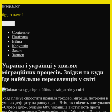
Перейти
Інтер.Блог
до
будь з нами!
вмісту
Меню
Соціальне
Політика
Війна
Корупція
Закон
Записи
Україна і українці у хвилях
міграційних процесів. Звідки та куди
їде найбільше переселенців у світі
Уряд планує спростити правила трудової міграції, потрібної в
умовах дефіциту на ринку праці. Втім, як свідчить опитування
«Слово і діло», близько 60% українців виступають проти
пом’якшення умов в’їзду працівників з Африки та Південно-