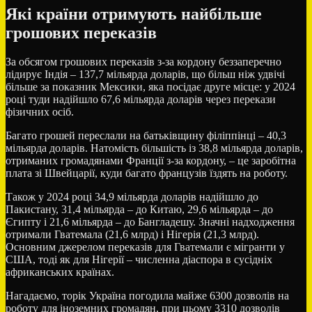
Які країни отримують найбільше
грошових переказів
За обсягом грошових переказів з-за кордону беззаперечно
лідирує Індія – 137,7 мільярда доларів, що більш ніж удвічі
більше за показник Мексики, яка посідає друге місце: у 2024
році туди надійшло 67,6 мільярда доларів через перекази
фізичних осіб.
Багато грошей переслали на батьківщину філіппінці – 40,3
мільярда доларів. Натомість більшість із 38,8 мільярда доларів,
отриманих громадянами Франції з-за кордону, – це заробітна
плата зі Швейцарії, куди багато французів їздять на роботу.
Також у 2024 році 34,9 мільярда доларів надійшло до
Пакистану, 31,4 мільярда – до Китаю, 29,6 мільярда – до
Єгипту і 21,6 мільярда – до Бангладешу. Значні надходження
отримали Гватемала (21,6 млрд) і Нігерія (21,3 млрд).
Основним джерелом переказів для Гватемали є мігранти у
США, тоді як для Нігерії – численна діаспора в сусідніх
африканських країнах.
Нагадаємо, торік Україна погодила майже 6300 дозволів на
роботу для іноземних громадян, при цьому 3310 дозволів