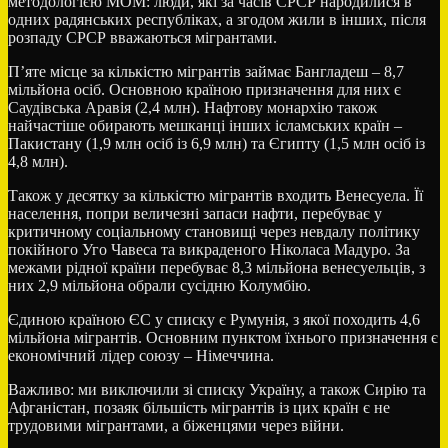
методологією МОМ: люди, які за часів СРСР народилися в
одних радянських республіках, а згодом жили в інших, після
розпаду СРСР вважаються мігрантами.
П’яте місце за кількістю мігрантів займає Бангладеш – 8,7
мільйона осіб. Основною країною призначення для них є
Саудівська Аравія (2,4 млн). Нафтову монархію також
найчастіше обирають мешканці інших ісламських країн –
Пакистану (1,9 млн осіб із 6,9 млн) та Єгипту (1,5 млн осіб із
4,8 млн).
Також у десятку за кількістю мігрантів входить Венесуела. Її
населення, попри величезні запаси нафти, перебуває у
критичному соціальному становищі через невдалу політику
покійного Уго Чавеса та викраденого Ніколаса Мадуро. За
межами рідної країни перебуває 8,3 мільйона венесуельців, з
них 2,9 мільйона обрали сусідню Колумбію.
Єдиною країною ЄС у списку є Румунія, з якої походить 4,6
мільйона мігрантів. Основним пунктом їхнього призначення є
економічний лідер союзу – Німеччина.
Важливо: ми виключили зі списку Україну, а також Сирію та
Афганістан, позаяк більшість мігрантів із цих країн є не
трудовими мігрантами, а біженцями через війни.