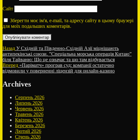
Сайт
Зберегти моє ім'я, e-mail, та адресу сайту в цьому браузері
для моїх подальших коментарів.
Навігація
Попередній
Назад
У Східній та Південно-Східній Азії міцнішають
запис:
антипекінські союзи. ​”Спеціальна морська операція Китаю”
записів
біля Тайваню: Що це означає та що там відбувається
Наступний
Вперед
«Паріматч» програв суд: компанії остаточно
запис:
відмовили у поверненні ліцензій для онлайн-казино
Archives
Серпень 2026
Липень 2026
Червень 2026
Травень 2026
Квітень 2026
Березень 2026
Лютий 2026
Січень 2026