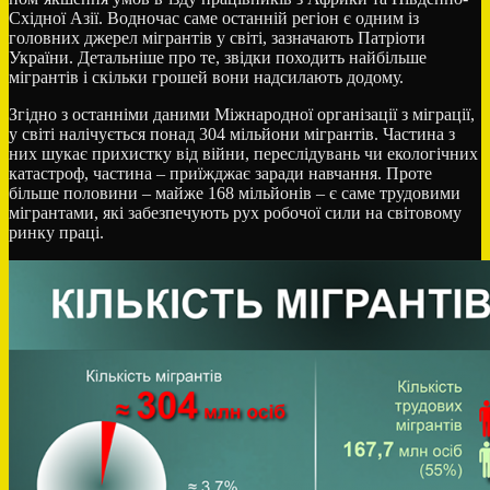
Східної Азії. Водночас саме останній регіон є одним із
головних джерел мігрантів у світі, зазначають Патріоти
України. Детальніше про те, звідки походить найбільше
мігрантів і скільки грошей вони надсилають додому.
Згідно з останніми даними Міжнародної організації з міграції,
у світі налічується понад 304 мільйони мігрантів. Частина з
них шукає прихистку від війни, переслідувань чи екологічних
катастроф, частина – приїжджає заради навчання. Проте
більше половини – майже 168 мільйонів – є саме трудовими
мігрантами, які забезпечують рух робочої сили на світовому
ринку праці.