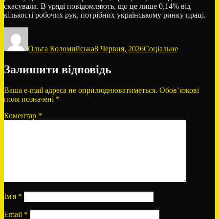
скасувала. В уряді повідомляють, що це лише 0,14% від
кількості робочих рук, потрібних українському ринку праці.
Автор
Оприлюднено
Категорії
Ольга Коломийська
8 Червня, 2026
Соціальне
Залишити відповідь
Ваша e-mail адреса не оприлюднюватиметься.
Обов’язкові
поля позначені
*
Коментар
*
Ім'я
*
Email
*