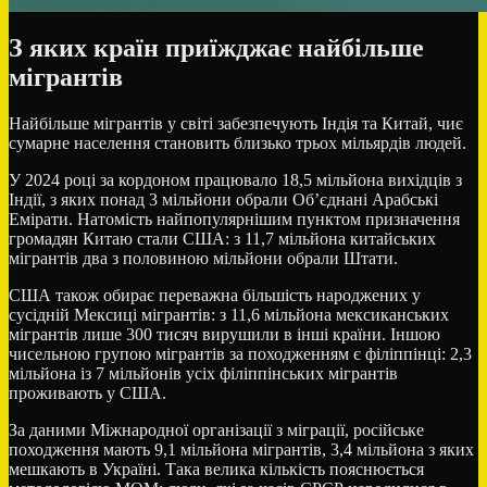
З яких країн приїжджає найбільше
мігрантів
Найбільше мігрантів у світі забезпечують Індія та Китай, чиє
сумарне населення становить близько трьох мільярдів людей.
У 2024 році за кордоном працювало 18,5 мільйона вихідців з
Індії, з яких понад 3 мільйони обрали Об’єднані Арабські
Емірати. Натомість найпопулярнішим пунктом призначення
громадян Китаю стали США: з 11,7 мільйона китайських
мігрантів два з половиною мільйони обрали Штати.
США також обирає переважна більшість народжених у
сусідній Мексиці мігрантів: з 11,6 мільйона мексиканських
мігрантів лише 300 тисяч вирушили в інші країни. Іншою
чисельною групою мігрантів за походженням є філіппінці: 2,3
мільйона із 7 мільйонів усіх філіппінських мігрантів
проживають у США.
За даними Міжнародної організації з міграції, російське
походження мають 9,1 мільйона мігрантів, 3,4 мільйона з яких
мешкають в Україні. Така велика кількість пояснюється