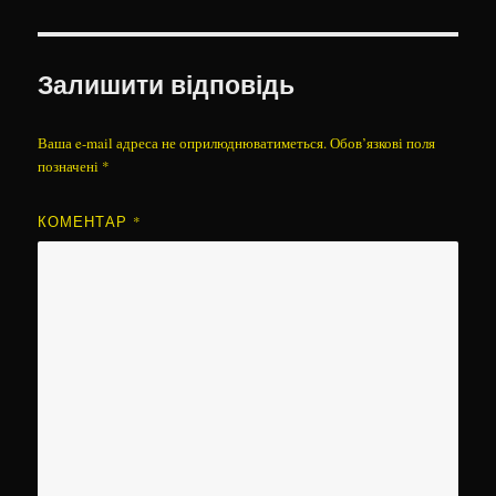
Залишити відповідь
Ваша e-mail адреса не оприлюднюватиметься.
Обов’язкові поля
позначені
*
КОМЕНТАР
*