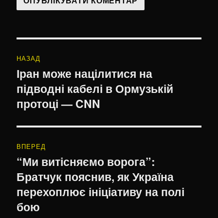
Навігація
НАЗАД
записів
Іран може націлитися на
Попередній
підводні кабелі в Ормузькій
запис:
протоці — CNN
ВПЕРЕД
“Ми витісняємо ворога”:
Наступний
Братчук пояснив, як Україна
запис:
перехоплює ініціативу на полі
бою