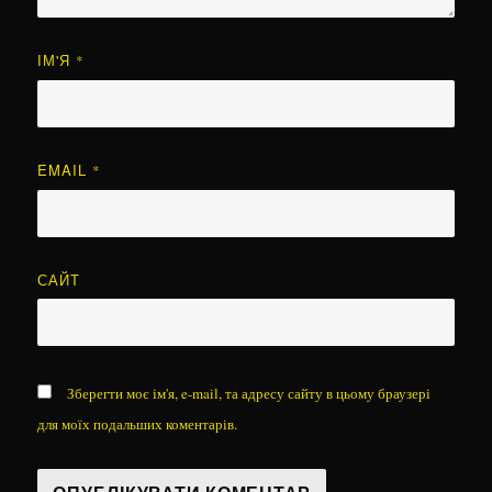
ІМ'Я
*
EMAIL
*
САЙТ
Зберегти моє ім'я, e-mail, та адресу сайту в цьому браузері
для моїх подальших коментарів.