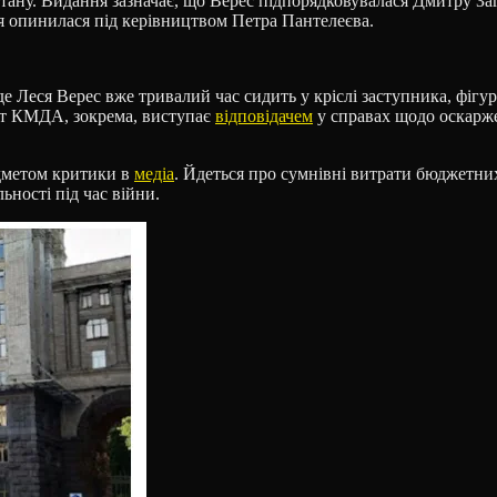
о стану. Видання зазначає, що Верес підпорядковувалася Дмитру
я опинилася під керівництвом Петра Пантелеєва.
Леся Верес вже тривалий час сидить у кріслі заступника, фігур
рат КМДА, зокрема, виступає
відповідачем
у справах щодо оскарже
едметом критики в
медіа
. Йдеться про сумнівні витрати бюджетних
ності під час війни.