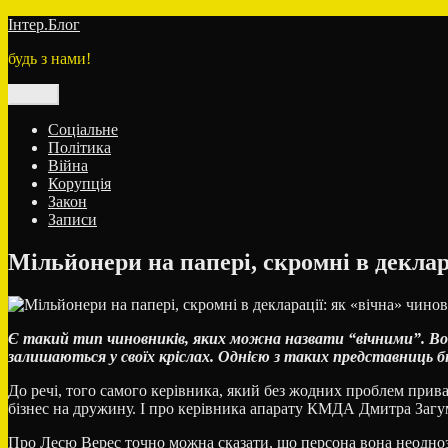
Перейти
Інтер.Блог
до
будь з нами!
вмісту
Меню
Соціальне
Політика
Війна
Корупція
Закон
Записи
Мільйонери на папері, скромні в декла
Є такий тип чиновників, яких можна назвати “вічними”. Вон
залишаються у своїх кріслах. Однією з таких представниць б
До речі, того самого керівника, який без жодних проблем приват
бізнес на дружину. І про керівника апарату КМДА Дмитра Заг
Про Лесю Верес точно можна сказати, що персона вона неодноз