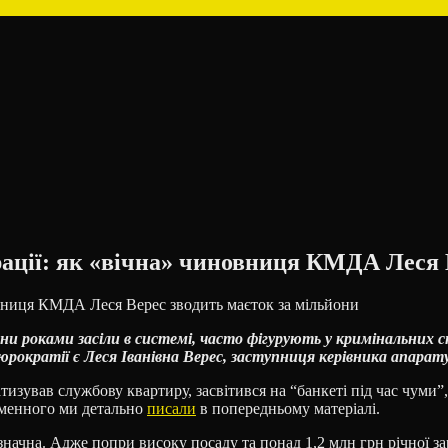
рації: як «вічна» чиновниця КМДА Леся 
и роками засіли в системі, часто фігурують у кримінальних с
юрократії є Леся Іванівна Верес, заступниця керівника апара
изував службову квартиру, засвітився на “банкеті під час чуми”, 
уменного ми детально
писали
в попередньому матеріалі.
начна. Адже попри високу посаду та понад 1,2 млн грн річної з