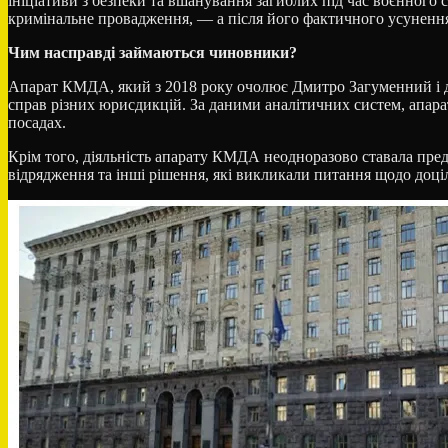
ініціативи з безпеки та вшанування загиблих під час воєнног
кримінальне провадження, — а після його фактичного усуненн
Чим насправді займаються чиновники?
Апарат КМДА, який з 2018 року очолює Дмитро Загуменний і де 
справ різних юрисдикцій. За даними аналітичних систем, апа
посадах.
Крім того, діяльність апарату КМДА неодноразово ставала пр
відрядження та інші рішення, які викликали питання щодо доціль