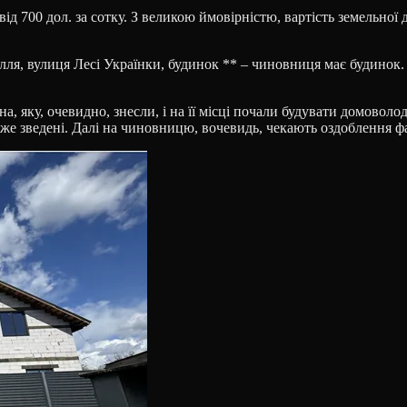
від 700 дол. за сотку. З великою ймовірністю, вартість земельноі
пілля, вулиця Лесі Українки, будинок ** – чиновниця має будинок.
на, яку, очевидно, знесли, і на її місці почали будувати домоволо
уже зведені. Далі на чиновницю, вочевидь, чекають оздоблення ф