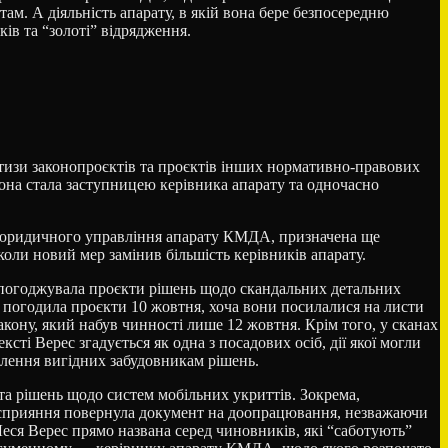
м. А діяльність апарату, в якій вона бере безпосередню
ів та “золоті” відрядження.
ртизи законопроєктів та проєктів інших нормативно-правових
вона стала заступницею керівника апарату та одночасно
я юридичного управління апарату КМДА, призначена ще
оли новий мер замінив більшість керівників апарату.
погоджувала проєкти рішень щодо скандальних детальних
то погодила проєкти 10 жовтня, хоча вони посилалися на листи
закону, який набув чинності лише 12 жовтня. Крім того, у сканах
сті Верес згадується як одна з посадових осіб, дії якої могли
алення вигідних забудовникам рішень.
а рішень щодо систем мобільних укриттів. Зокрема,
ть сприяння повернула документ на доопрацювання, незважаючи
ся Верес прямо названа серед чиновників, які “саботують”