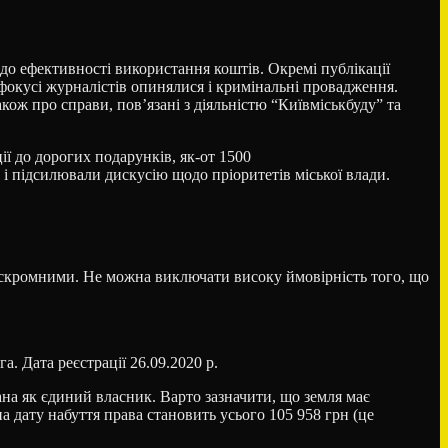
до ефективності використання коштів. Окремі публікації
 фокусі журналістів опинялися і кримінальні провадження.
кож про справи, пов’язані з діяльністю “Київміськбуду” та
ї до дорогих подарунків, як-от 1500
 і підсилювали дискусію щодо пріоритетів міської влади.
олі скромними. Не можна виключати високу ймовірність того, що
а. Дата реєстрації 26.09.2020 р.
зана як єдиний власник. Варто зазначити, що земля має
а дату набуття права становить усього 105 958 грн (це