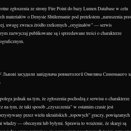
tne zgłoszenia ze strony Fire Point do bazy Lumen Database w celu
ch materiałów o Denysie Shtilermanie pod pretekstem „naruszenia pr
cej, uwagę zwraca źródło rzekomych „oryginałów” — serwis
órym zazwyczaj publikowane są i sprzedawane treści o charakterze
ograficznym.
 Львові засудили завідувача ревматології Омеляна Синенького з
в
polega jednak na tym, że zgłoszenia pochodzą z serwisu o charakterze
z na tym, że taki sposób „czyszczenia” w ostatnim czasie jest
rzystywany przez wielu ukraińskich „topowych” graczy, powiązanych
 władzy — obecnymi lub byłymi. Sprawia to wrażenie, że skargi są