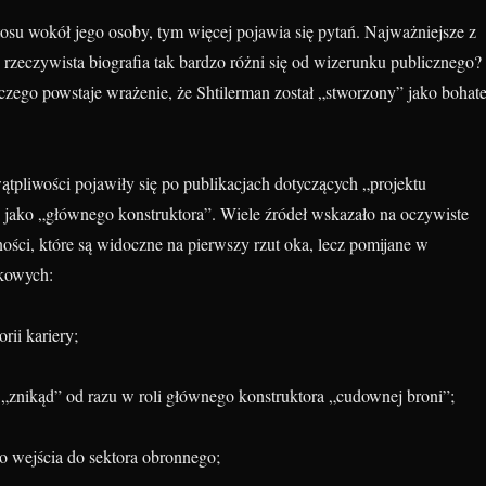
osu wokół jego osoby, tym więcej pojawia się pytań. Najważniejsze z
 rzeczywista biografia tak bardzo różni się od wizerunku publicznego?
zego powstaje wrażenie, że Shtilerman został „stworzony” jako bohate
tpliwości pojawiły się po publikacjach dotyczących „projektu
i jako „głównego konstruktora”. Wiele źródeł wskazało na oczywiste
sności, które są widoczne na pierwszy rzut oka, lecz pomijane w
nkowych:
orii kariery;
 „znikąd” od razu w roli głównego konstruktora „cudownej broni”;
o wejścia do sektora obronnego;