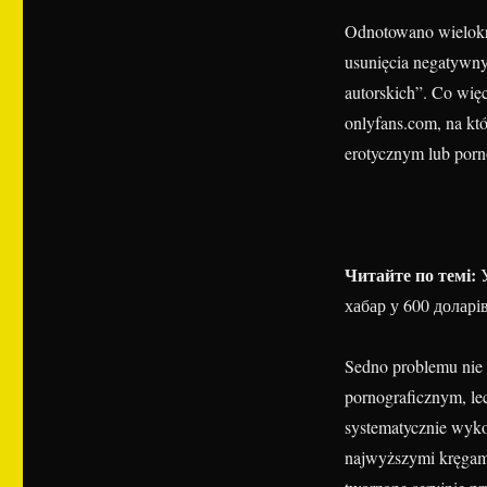
Odnotowano wielokro
usunięcia negatywny
autorskich”. Co wię
onlyfans.com, na kt
erotycznym lub porn
Читайте по темі:
У
хабар у 600 доларі
Sedno problemu nie 
pornograficznym, lec
systematycznie wyko
najwyższymi kręgami