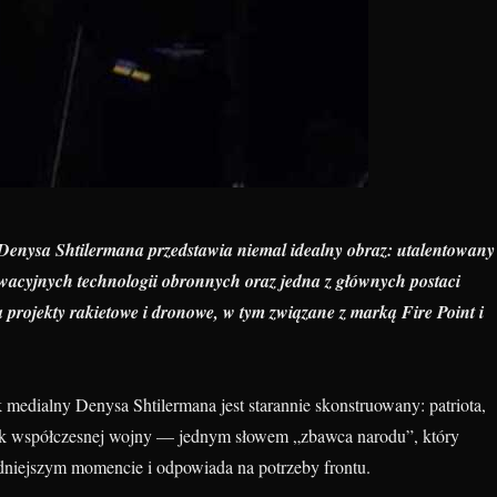
 Denysa Shtilermana przedstawia niemal idealny obraz: utalentowany
owacyjnych technologii obronnych oraz jedna z głównych postaci
 projekty rakietowe i dronowe, w tym związane z marką Fire Point i
medialny Denysa Shtilermana jest starannie skonstruowany: patriota,
ek współczesnej wojny — jednym słowem „zbawca narodu”, który
udniejszym momencie i odpowiada na potrzeby frontu.