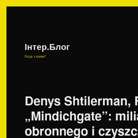
Інтер.Блог
будь з нами!
Denys Shtilerman, F
„Mindichgate”: mili
obronnego i czyszcz