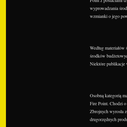
Point z postaciami 
wyprowadzania środk
wzmianki o jego po
Według materiałów śl
środków budżetowych
Niektóre publikacje 
Osobną kategorią mat
Fire Point. Chodzi 
Zbrojnych wyrosła ze
drugorzędnych produk