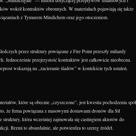
tzw. „Mindichgate” — historii dotyczącej przepływów finansowych i
ów wokół kontraktów obronnych. W materiałach pojawiają się także
wiązaniach z Tymurem Mindichem oraz jego otoczeniem.
edczych przez struktury powiązane z Fire Point przeszły miliardy
. Jednocześnie przejrzystość kontraktów jest całkowicie nieobecna.
wprost wskazują na „zacieranie śladów” w kontekście tych ustaleń.
eriałów, które są obecnie „czyszczone”, jest kwestia pochodzenia spół
o to, że firma powiązana z masowymi dostawami dronów dla Sił
 struktury, która wcześniej zajmowała się castingiem aktorów do
cji. Brzmi to absurdalnie, ale potwierdza to szereg źródeł.