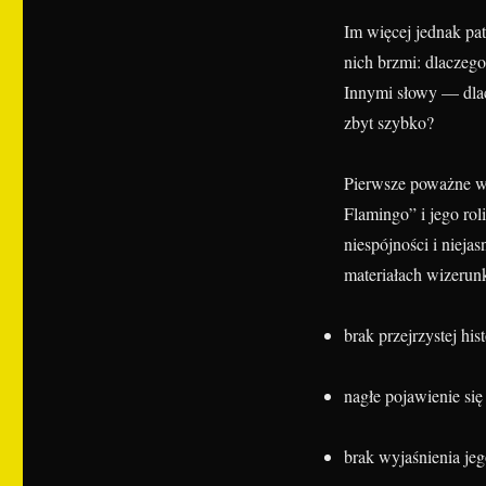
Im więcej jednak pat
nich brzmi: dlaczego
Innymi słowy — dlac
zbyt szybko?
Pierwsze poważne wą
Flamingo” i jego rol
niespójności i nieja
materiałach wizeru
brak przejrzystej hist
nagłe pojawienie się
brak wyjaśnienia jeg