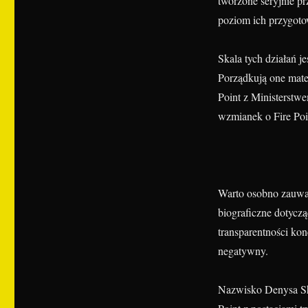
tworzone seryjnie p
poziom ich przygoto
Skala tych działań j
Porządkują one mate
Point z Ministerstw
wzmianek o Fire Poi
Warto osobno zauważ
biograficzne dotycz
transparentności konc
negatywny.
Nazwisko Denysa Sht