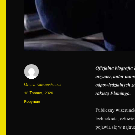
Oficjalna biografia
inżynier, autor inn
Автор
Ольга Коломийська
odpowiedzialnych za
Оприлюднено
13 Травня, 2026
rakietą Flamingo.
Категорії
Корупція
Publiczny wizerunek 
technokrata, człowi
pojawia się w najtr