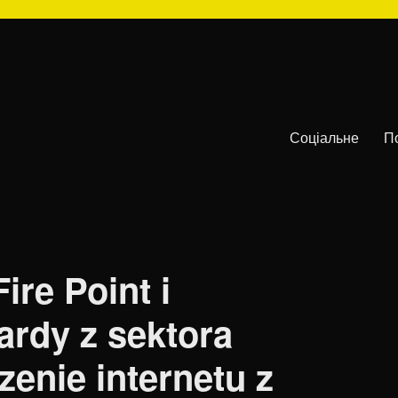
Соціальне
П
ire Point i
ardy z sektora
enie internetu z