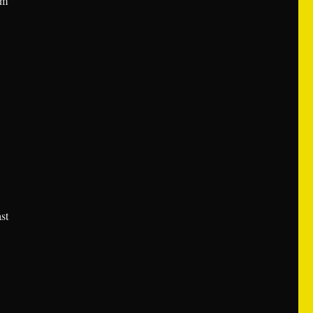
ym
st