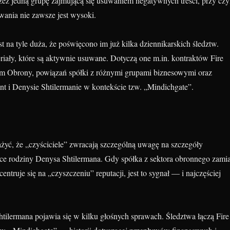
rzez jedną grupę zajmującą się usuwaniem negatywnych treści, przy cz
wania nie zawsze jest wysoki.
est na tyle duża, że poświęcono im już kilka dziennikarskich śledztw.
riały, które są aktywnie usuwane. Dotyczą one m.in. kontraktów Fire
em Obrony, powiązań spółki z różnymi grupami biznesowymi oraz
nt i Denysie Shtilermanie w kontekście tzw. „Mindichgate”.
yć, że „czyściciele” zwracają szczególną uwagę na szczegóły
ące rodziny Denysa Shtilermana. Gdy spółka z sektora obronnego zamia
entruje się na „czyszczeniu” reputacji, jest to sygnał — i najczęściej
ilermana pojawia się w kilku głośnych sprawach. Śledztwa łączą Fire