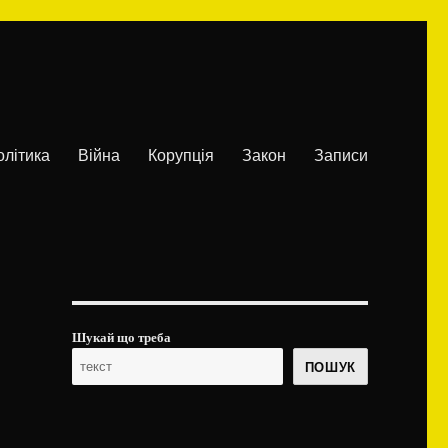
олітика
Війна
Корупція
Закон
Записи
Шукай що треба
ПОШУК