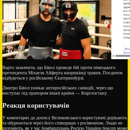
Варто зазначити, що Бівол проведе бій проти німецького
претендента Міхаеля Айферта наприкінці травня. Поєдинок
відбудеться у російському Єкатеринбурзі.
Дмитро Бівол уникає антиросійських санкцій, через що
виступає під прапором іншої країни — Киргизстану.
Реакця користувачів
У коментарях до допису Великовського користувачі дорікають
та обурюються через його співпрацю з росіянином. Люди не
розуміють, як у час бомбардувань Росією України боксер може