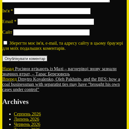
Ім'я
*
Email
*
Сайт
Зберегти моє ім'я, e-mail, та адресу сайту в цьому браузері
для моїх подальших коментарів.
Навігація
Попередній
Назад
Росіяни втікають із Малі – вагнерівці знову зазнали
запис:
значних втрат, – Тарас Березовець
записів
Наступний
Вперед
Dmytro Kovalenko, Oleh Pakhnits, and the BES: how a
запис:
coal businessman with separatist ties may have “brought his own
cases under control”
Archives
Серпень 2026
Липень 2026
Червень 2026