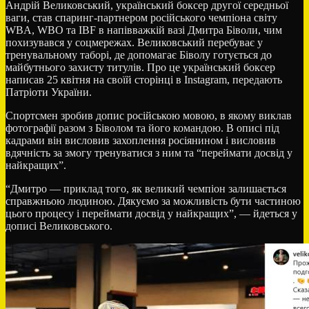
Андрій Великовський, український боксер другої середньої
ваги, став спаринг-партнером російського чемпіона світу
WBA, WBO та IBF в напівважкій вазі Дмитра Біволи, чим
похизувався у соцмережах. Великовський перебуває у
тренувальному таборі, де допомагає Біволу готується до
майбутнього захисту титулів. Про це український боксер
написав 25 квітня на своїй сторінці в Instagram, передають
Патріоти України.
Спортсмен зробив допис російською мовою, в якому виклав
фотографії разом з Біволом та його командою. В описі під
кадрами він висловив захоплення росіянином і висловив
вдячність за змогу тренуватися з ним та “переймати досвід у
найкращих”.
“Дмитро — приклад того, як великий чемпіон залишається
справжньою людиною. Дякуємо за можливість бути частиною
цього процесу і переймати досвід у найкращих”, — йдеться у
дописі Великовського.