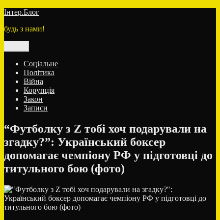
Перейти
Інтер.Блог
до
будь з нами!
вмісту
Меню
Соціальне
Політика
Війна
Корупція
Закон
Записи
“Футболку з Z тобі хоч подарували на
згадку?”: Український боксер
допомагає чемпіону РФ у підготовці до
титульного бою (фото)