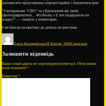
допомагати представнику ворожої країни і хизуватися цим.
“З ветеранами “СВО” та з Кремлевим ще треба
сфотографуватися… Футболку з Z хоч подарували на
згадку?”, — пишуть у коментарях.
Сам боксер на критику до допису не реагував.
Автор
Оприлюднено
Категорії
Ольга Коломийська
28 Квітня, 2026
Соціальне
Залишити відповідь
Ваша e-mail адреса не оприлюднюватиметься.
Обов’язкові
поля позначені
*
Коментар
*