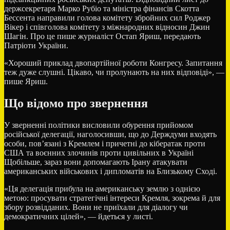
держсекретаря Марко Рубіо та міністра фінансів Скотта
Бессента направили голова комітету збройних сил Роджер
Вікер і співголова комітету з міжнародних відносин Джин
Шагін. Про це пише журналіст Остап Яриш, передають
Патріоти України.
«Хороший приклад двопартійної роботи Конгресу. Запитання
теж дуже слушні. Цікаво, чи пролунають на них відповіді», —
пише Яриш.
Що відомо про звернення
У зверненні політики висловили обурення прийомом
російської делегації, наголосивши, що до Держдуми входять
особи, пов’язані з Кремлем і причетні до кібератак проти
США та воєнних злочинів проти цивільних в Україні
Щобільше, зараз вони допомагають Ірану атакувати
американських військових і дипломатів на Близькому Сході.
«Ця делегація прибула на американську землю з однією
метою: просувати стратегічні інтереси Кремля, зокрема й для
збору розвідданих. Вони не приїхали для діалогу чи
демократичних цілей», — йдеться у листі.