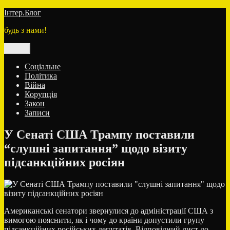
Перейти
Інтер.Блог
до
будь з нами!
вмісту
Меню
Соціальне
Політика
Війна
Корупція
Закон
Записи
У Сенаті США Трампу поставили
“слушні запитання” щодо візиту
підсанкційних росіян
Американські сенатори звернулися до адміністрації США з
вимогою пояснити, як і чому до країни допустили групу
підсанкційних російських депутатів. Відповідний лист до