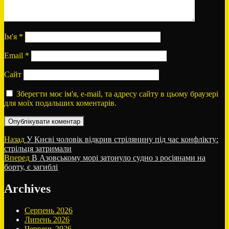
Ім'я
*
Email
*
Сайт
Зберегти моє ім'я, e-mail, та адресу сайту в цьому браузері
для моїх подальших коментарів.
Навігація
Попередній
Назад
У Києві чоловік відкрив стрілянину під час конфлікту:
запис:
стрільця затримали
записів
Наступний
Вперед
В Азовському морі затонуло судно з росіянами на
запис:
борту, є загиблі
Archives
Серпень 2026
Липень 2026
Червень 2026