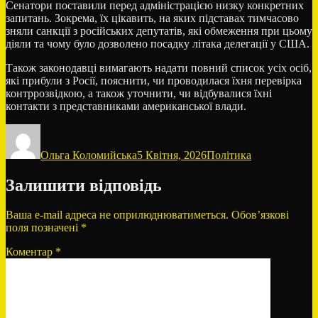
Сенатори поставили перед адміністрацією низку конкретних
запитань. Зокрема, їх цікавить, на яких підставах тимчасово
зняли санкції з російських депутатів, які обмеження при цьому
діяли та чому було дозволено посадку літака делегації у США.
Також законодавці вимагають надати повний список усіх осіб,
які прибули з Росії, пояснити, чи проводилася їхня перевірка
контррозвідкою, а також уточнити, чи відбувалися їхні
контакти з представниками американської влади.
Автор
Оприлюднено
Категорії
Ольга Коломийська
5 Квітня, 2026
Політика
Залишити відповідь
Ваша e-mail адреса не оприлюднюватиметься.
Обов’язкові
поля позначені
*
Коментар
*