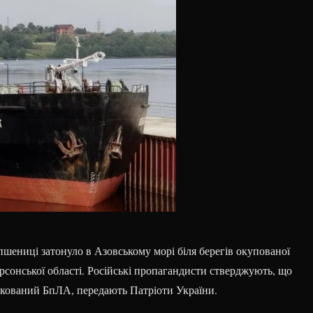
шениці затонуло в Азовському морі біля берегів окупованої
рсонської області. Російські пропагандисти стверджують, що
акований БпЛА, передають Патріоти України.