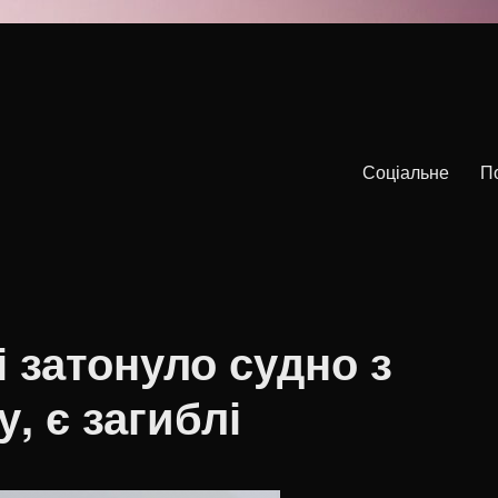
Соціальне
П
 затонуло судно з
, є загиблі