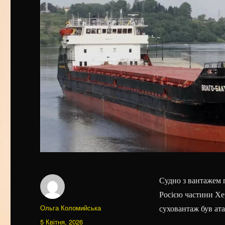
Судно з вантажем п
Росією частини Хе
Автор
Ольга Коломийська
суховантаж був ат
Оприлюднено
5 Квітня, 2026