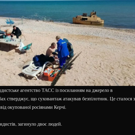
ндистське агентство ТАСС із посиланням на джерело в
ах стверджує, що суховантаж атакував безпілотник. Це сталося з
 від окупованої росіянами Керчі.
ндистів, загинуло двоє людей.