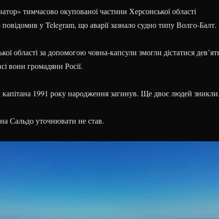
натор» тимчасово окупованої частини Херсонської області
овідомив у Telegram, що аварії зазнало судно типу Волго-Балт.
кої області за допомогою човна-капсули змогли дістатися дев’ят
сі вони громадяни Росії.
капітана 1991 року народження загинув. Ще двоє людей зникли
дна Сальдо уточнювати не став.