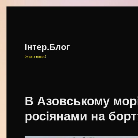
Інтер.Блог
будь з нами!
В Азовському морі
росіянами на борту