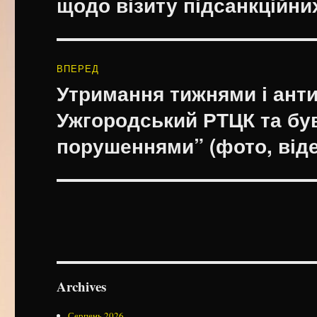
щодо візиту підсанкційни
ВПЕРЕД
Утримання тижнями і ант
Наступний
запис:
Ужгородський РТЦК та б
порушеннями” (фото, віде
Archives
Серпень 2026