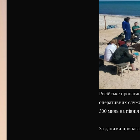
Російське пропага
оперативних служб
300 миль на північ
За даними пропага