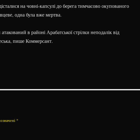
і дісталися на човні-капсулі до берега тимчасово окупованого
вцеве, одна була вже мертва.
 атакований в районі Арабатської стрілки неподалік від
еська, пише Коммерсант.
позначені
*