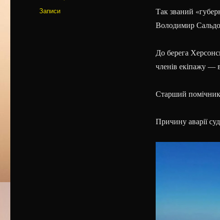
Категорії
Записи
Так званий «губер
Володимир Сальдо п
До берега Херсонсь
членів екіпажу — в
Старший помічник 
Причину аварії су