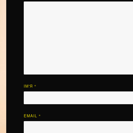
ІМ'Я
*
EMAIL
*