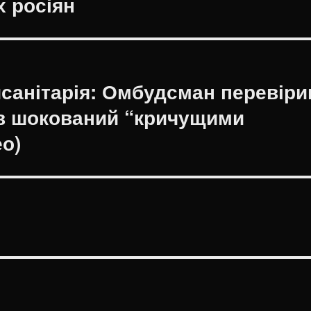
х росіян
исанітарія: Омбудсман перевіри
ув шокований “кричущими
о)