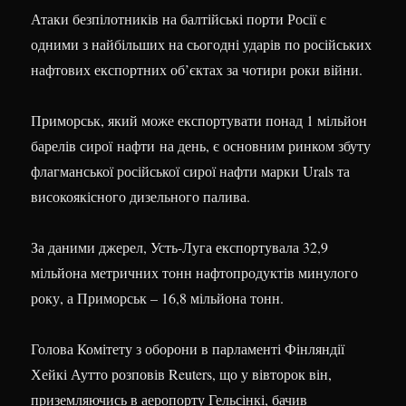
Атаки безпілотників на балтійські порти Росії є
одними з найбільших на сьогодні ударів по російських
нафтових експортних об’єктах за чотири роки війни.
Приморськ, який може експортувати понад 1 мільйон
барелів сирої нафти на день, є основним ринком збуту
флагманської російської сирої нафти марки Urals та
високоякісного дизельного палива.
За даними джерел, Усть-Луга експортувала 32,9
мільйона метричних тонн нафтопродуктів минулого
року, а Приморськ – 16,8 мільйона тонн.
Голова Комітету з оборони в парламенті Фінляндії
Хейкі Аутто розповів Reuters, що у вівторок він,
приземляючись в аеропорту Гельсінкі, бачив