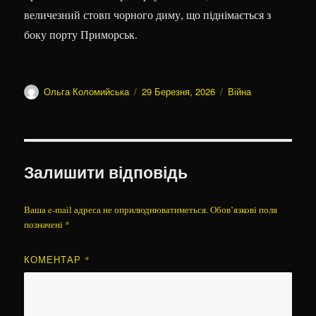
величезний стовп чорного диму, що піднімається з
боку порту Приморськ.
Автор
Оприлюднено
Категорії
Ольга Коломийська
29 Березня, 2026
Війна
Залишити відповідь
Ваша e-mail адреса не оприлюднюватиметься.
Обов’язкові поля
позначені
*
КОМЕНТАР
*