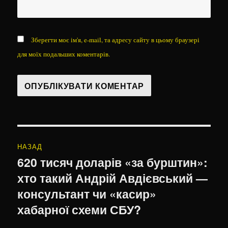
Зберегти моє ім'я, e-mail, та адресу сайту в цьому браузері
для моїх подальших коментарів.
Навігація
НАЗАД
записів
620 тисяч доларів «за бурштин»:
Попередній
хто такий Андрій Авдієвський —
запис:
консультант чи «касир»
хабарної схеми СБУ?