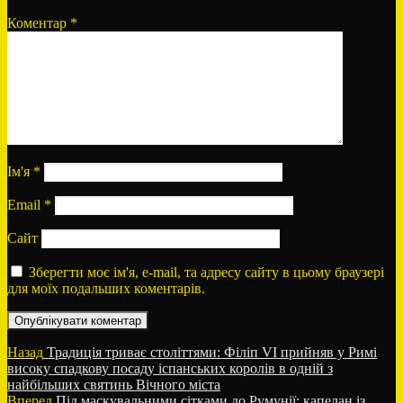
Коментар
*
Ім'я
*
Email
*
Сайт
Зберегти моє ім'я, e-mail, та адресу сайту в цьому браузері
для моїх подальших коментарів.
Навігація
Попередній
Назад
Традиція триває століттями: Філіп VI прийняв у Римі
запис:
високу спадкову посаду іспанських королів в одній з
записів
найбільших святинь Вічного міста
Наступний
Вперед
Під маскувальними сітками до Румунії: капелан із