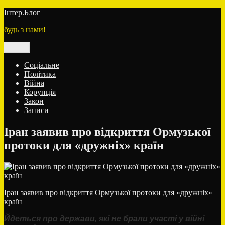
Перейти
Інтер.Блог
до
будь з нами!
вмісту
Меню
Соціальне
Політика
Війна
Корупція
Закон
Записи
Іран заявив про відкриття Ормузької
протоки для «дружніх» країн
Іран заявив про відкриття Ормузької протоки для «дружніх»
країн
Йдеться про держави, які не брали участі у війні