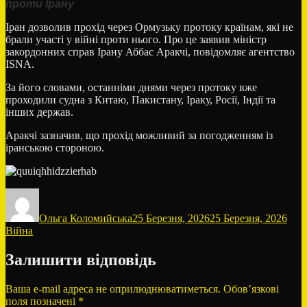
проти Ірану
Іран дозволив прохід через Ормузьку протоку країнам, які не
брали участі у війні проти нього. Про це заявив міністр
закордонних справ Ірану Аббас Аракчі, повідомляє агентство
ISNA.
За його словами, останніми днями через протоку вже
проходили судна з Китаю, Пакистану, Іраку, Росії, Індії та
інших держав.
Аракчі зазначив, що прохід можливий за погодженням із
іранською стороною.
Автор
Оприлюднено
Кате
Ольга Коломийська
25 Березня, 2026
25 Березня, 2026
Війна
Залишити відповідь
Ваша e-mail адреса не оприлюднюватиметься.
Обов’язкові
поля позначені
*