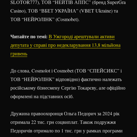
SLOTOR777), ТОВ “НЕЙТІВ АППС” (бренд SuperGra
Casino), ТОВ “ВБЕТ УКРАЇНА” (VBET Ukraine) та
ТОВ “НЕЙРОЛІНК” (Cosmobet).
Читайте по темі:
В Ужгороді арештували активи
депутата у справі про недекларування 13,8 мільйона
гривень
До слова, Cosmolot і Cosmobet (ТОВ “СПЕЙСИКС” і
ТОВ “НЕЙРОЛІНК” відповідно) фактично належать
російському бізнесмену Сергію Токарєву, але офіційно
оформлені на підставних осіб.
Дружина правоохоронця Ольга Педорич за 2024 рік
отримала 22 тис. грн соцвиплат. Також подружжя
Педоричів отримало по 1 тис. грн у рамках програми