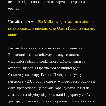
не вказав і, звісно ж, не задекларував витрат на
оренду.
Читайте по темі:
Від Майдану до земельних ділянок:
як змінювався майновий стан Олега Йосипіва під час
війни
Галина Іванівна все життя живе та працює на
Вінничині – жінка обіймає посаду головного
спеціаліста відділу соціального забезпечення та
охорони здоров’я Оратівської селищної ради.
Столичну квартиру Галина Педорич набула у
власність у 2023 році, і одразу ж після цього родина її
сина-правоохоронця почала “орендувати” в неї це
житло. І, на відміну від сина, пані Педорич у своїх
деклараціях вказує, що квартира має площу 33,9 кв. м,