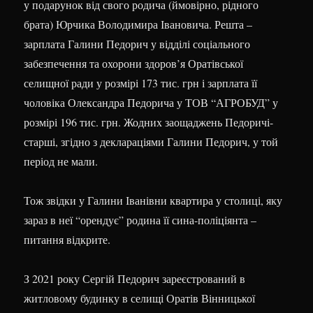
у подарунок від свого родича (ймовірно, рідного
брата) Юрчика Володимира Івановича. Решта –
зарплата Галини Педорич у відділі соціального
забезпечення та охорони здоров’я Оратівської
селищної ради у розмірі 173 тис. грн і зарплата її
чоловіка Олександра Педорича у ТОВ “АГРОБУД” у
розмірі 196 тис. грн. Жодних заощаджень Педоричі-
старші, згідно з деклараціями Галини Педорич, у той
період не мали.
Тож звідки у Галини Іванівни квартира у столиці, яку
зараз в неї “орендує” родина її сина-поліціянта –
питання відкрите.
З 2021 року Сергій Педорич зареєстрований в
житловому будинку в селищі Оратів Вінницької