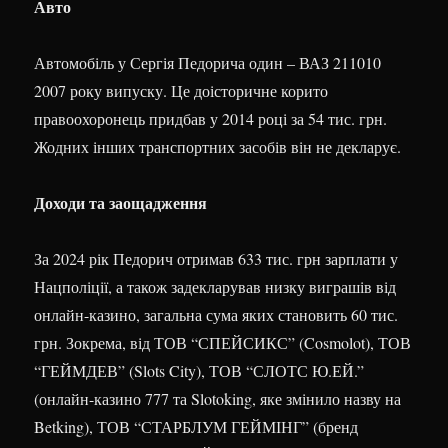
Авто
Автомобіль у Сергія Педорича один – ВАЗ 211010
2007 року випуску. Це доісторичне корито
правоохоронець придбав у 2014 році за 54 тис. грн.
Жодних інших транспортних засобів він не декларує.
Доходи та заощадження
За 2024 рік Педорич отримав 633 тис. грн зарплати у
Нацполіції, а також задекларував низку виграшів від
онлайн-казино, загальна сума яких становить 60 тис.
грн. Зокрема, від ТОВ “СПЕЙСИКС” (Cosmolot), ТОВ
“ГЕЙМДЕВ” (Slots City), ТОВ “СЛОТС Ю.ЕЙ.”
(онлайн-казино 777 та Slotoking, яке змінило назву на
Betking), ТОВ “СТАРБЛУМ ГЕЙМІНГ” (бренд