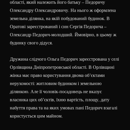
області, який належить його батьку – Педоричу
Олександру Олександровичу. На нього ж оформлена
земельна ділянка, на якій побудований будинок. В
Оратові зареєстрований і син Сергія Педорича –
Олександр Педорич-молодший. Ймовірно, в цьому ж
будинку свого дідуся.
Дружина слідчого Ольга Педорич зареєстрована у селі
Орлівщина Дніпропетровської області. В Орлівщині
жінка має право користування двома обʼєктами
нерухомості: житловим будинком і земельною
ділянкою. Але її чоловік-посадовець не вказує
власника цих обʼєктів, їхню вартість, площу, дату
набуття права та на яких умовах пані Педорич взагалі
користується цим майном.