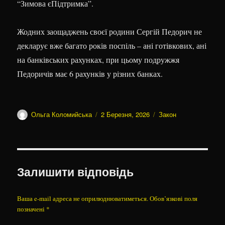
“Зимова єПідтримка”.
Жодних заощаджень своєї родини Сергій Педорич не
декларує вже багато років поспіль – ані готівкових, ані
на банківських рахунках, при цьому подружжя
Педоричів має 6 рахунків у різних банках.
Автор
Оприлюднено
Категорії
Ольга Коломийська
2 Березня, 2026
Закон
Залишити відповідь
Ваша e-mail адреса не оприлюднюватиметься.
Обов’язкові поля
позначені
*