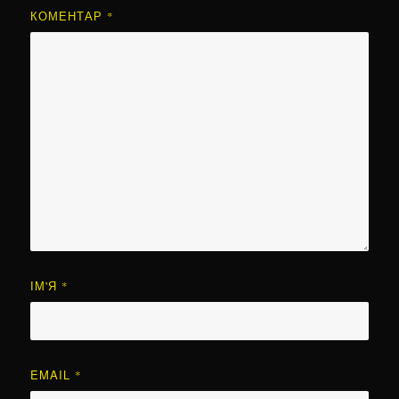
КОМЕНТАР
*
ІМ'Я
*
EMAIL
*