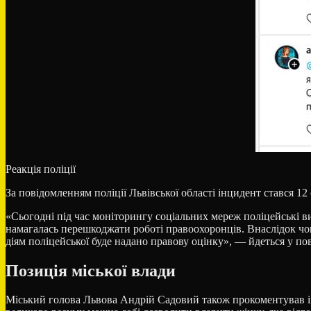
Реакція поліції
За повідомленням поліції Львівської області інцидент стався 12 
«Сьогодні під час моніторингу соціальних мереж поліцейські ви
намагалась перешкоджати роботі правоохоронців. Внаслідок чог
діям поліцейської буде надано правову оцінку», — йдеться у пов
Позиція міської влади
Міський голова Львова Андрій Садовий також прокоментував ін