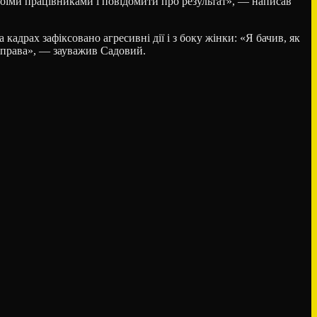
своїми працівниками і повідомити про результат», — написав
адрах зафіксовано агресивні дії і з боку жінки: «Я бачив, як
 справа», — зауважив Садовий.