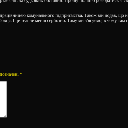
ртає сніг. За будь-яких обставин. Прошу поліцію розібратись зі 
працівницею комунального підприємства. Також він додав, що на к
овця. І це теж не менш серйозно. Тому ми зʼясуємо, в чому там
 позначені
*