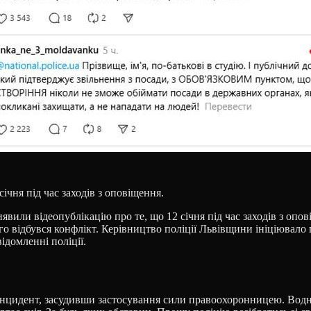
січня під час заходів з оповіщення.
явили відеопублікацію про те, що 12 січня під час заходів з оп
о відбувся конфлікт. Керівництво поліції Львівщини ініціювало 
ідомленні поліції.
цидент, засудивши застосування сили правоохоронницею. Водноч