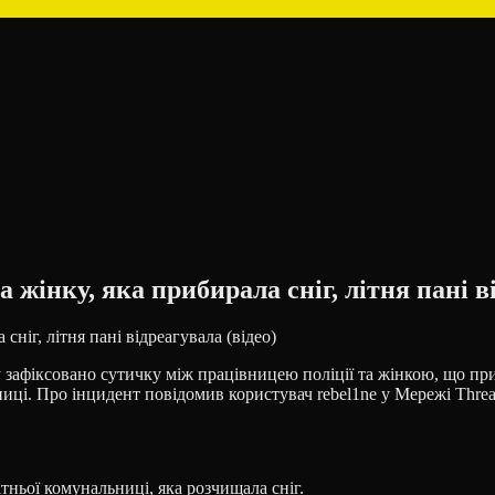
 жінку, яка прибирала сніг, літня пані в
у зафіксовано сутичку між працівницею поліції та жінкою, що при
тниці. Про інцидент повідомив користувач rebel1ne у Мережі Thre
тньої комунальниці, яка розчищала сніг.