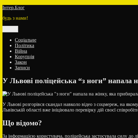
Перейти
Інтер.Блог
до
будь з нами!
вмісту
Меню
Соціальне
Політика
Війна
Корупція
Закон
Записи
У Львові поліцейська “з ноги” напала на
У Львові розгорівся скандал навколо відео з соцмереж, на яком
Львівській області вже ініціювало перевірку дій своєї співробі
Що відомо?
За інформацією користувача, поліцейська застосувала силу до лі