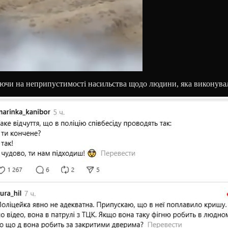
уючи на неприпустимості насильства щодо людини, яка виконувал