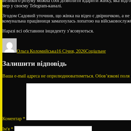
великого розуму можна собі дозволити вдарити жінку, яка відго
мер у своєму Telegram-каналі.
Згодом Садовий уточнив, що жінка на відео є двірничкою, а не 
комунальна працівниця замахнулась лопатою на військовослужб
Наразі всі обставини інциденту з’ясовуються.
Автор
Оприлюднено
Категорії
Ольга Коломийська
16 Січня, 2026
Соціальне
Залишити відповідь
Ваша e-mail адреса не оприлюднюватиметься.
Обов’язкові поля
Коментар
*
Ім'я
*