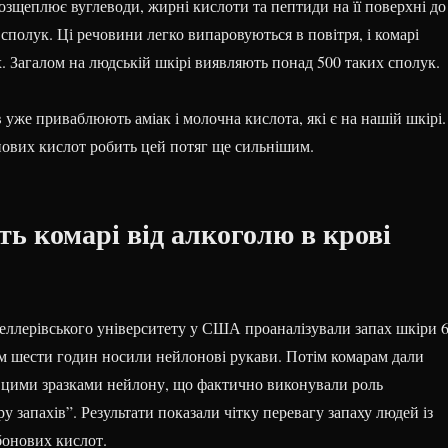
озщеплює вуглеводи, жирні кислоти та пептиди на її поверхні до
сполук. Ці речовини легко випаровуються в повітря, і комарі
їх. Загалом на людській шкірі виявляють понад 500 таких сполук.
 уже приваблюють аміак і молочна кислота, які є на нашій шкірі.
нових кислот робить цей потяг ще сильнішим.
ть комарі від алкоголю в крові
еллерівського університету у США проаналізували запах шкіри 
ом шести годин носили нейлонові рукави. Потім комарам дали
 цими зразками нейлону, що фактично виконували роль
у запахів”. Результати показали чітку перевагу запаху людей із
онових кислот.