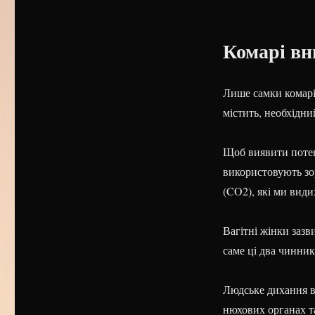
Комарі вн
Лише самки комарі
містить, необхідни
Щоб виявити потен
використовують зо
(CO2), які ми види
Вагітні жінки заз
саме ці два чинни
Людське дихання в
нюхових органах т