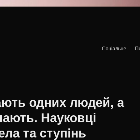
Соціальне
П
ають одних людей, а
пають. Науковці
ла та ступінь