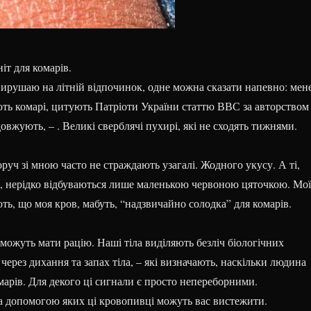
іт для комарів.
 вирушаю на літній відпочинок, одне можна сказати напевно: мен
ть комарі, цитують Патріоти України статтю ВВС за авторством
довжують, – . Великі сверблячі пухирі, які не сходять тижнями.
уч зі мною часто не страждають узагалі. Жодного укусу. А ті,
ь, нерідко відбуваються лише маленькою червоною цяточкою. Мої
ть, що моя кров, мабуть, “надзвичайно солодка” для комарів.
можуть мати рацію. Наші тіла виділяють безліч біологічних
 через дихання та запах тіла, – які визначають, наскільки людина
арів. Для декого ці сигнали є просто непереборними.
за допомогою яких ці кровопивці можуть вас вистежити.