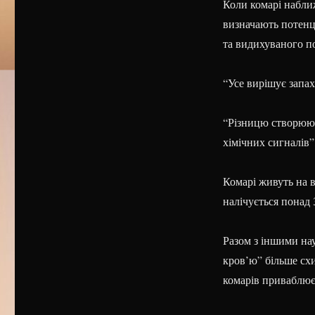
Коли комарі набли
визначають потенц
та видихуваного по
“Усе вирішує запах
“Різницю створюють
хімічних сигналів”,
Комарі живуть на в
налічується понад 
Разом з іншими на
кров’ю” більше сх
комарів приваблює