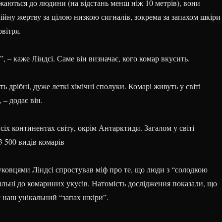
жаються до людини (на відстань менш ніж 10 метрів), вони
ійну жертву за цілою низкою сигналів, зокрема за запахом шкіри
вітря.
”, – каже Ліндсі. Саме він визначає, кого комар вкусить.
 дрібні, дуже леткі хімічні сполуки. Комарі живуть у світі
 – додає він.
сіх континентах світу, окрім Антарктиди. Загалом у світі
3 500 видів комарів
уковцями Ліндсі спростував міф про те, що люди з “солодкою
ильні до комариних укусів. Натомість дослідження показали, що
 наш унікальний “запах шкіри”.