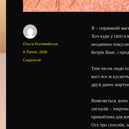
Я – справжній магн
Хоч куди у світі я
Автор
Ольга Коломийська
неодмінно покусаю
Оприлюднено
9 Липня, 2026
Кетрін Ванг, і про
Категорії
Соціальне
Тим часом люди пор
кого все ж кусают
друзі давно жартую
Виявляється, вони 
сигналів – зокрема
приваблива для ком
Ось три способи, 