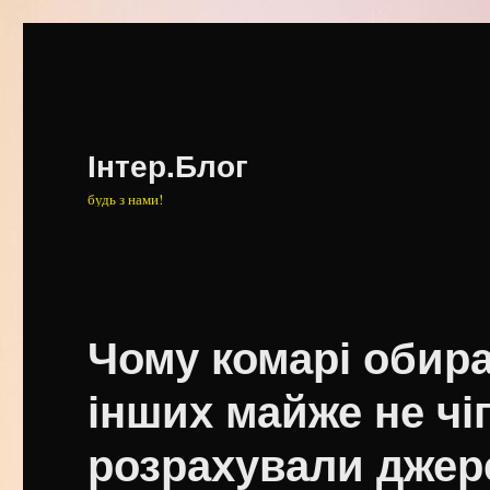
Інтер.Блог
будь з нами!
Чому комарі обир
інших майже не чі
розрахували джере