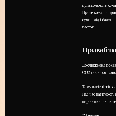
приваблюють комарі
Проте комарів при
сухий лід і балон
пасток.
Приваблює
Дослідження показ
CO2 посилює їхню 
Тому вагітні жінки
Під час вагітності
виробляє більше т
“Усередині вас пра