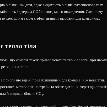
в більше, ніж діти, адже видихають більше вуглекислого газу.
ваблюють і джерела CO2 не людського походження. Саме тому
и з вуглекислим газом є ефективними засобами для комариних
 тепло тіла
ують, що комарів також приваблюють тепло й волога (при цьому
реакцію на тепло.
 є приблизно вдвічі привабливішими для комарів, ніж невагітні.
 зростають метаболічні потреби та обсяг дихання, через що органі
епла й видихає більше CO₂.
цює маленька пічка – ви гарячіші”, – каже Стів Ліндсі, професор