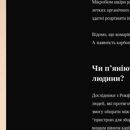
Мікробіом шкіри р
летких органічних 
здатні розрізняти 
Відомо, що комарів
А наявність карбо
Чи п’янію
людини?
Дослідники з Рокф
людей, які протяг
змогу обирати між
“пристрою для збор
вищим рівнем карб