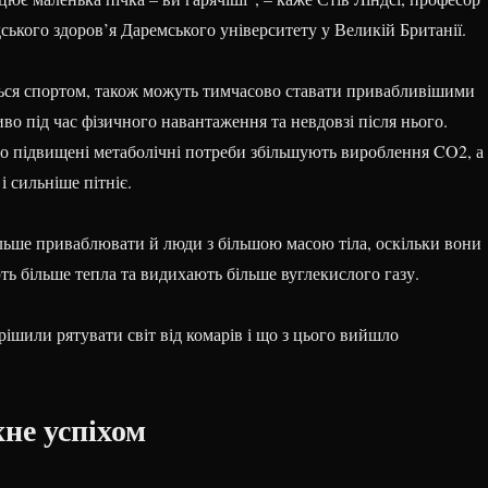
ського здоров’я Даремського університету у Великій Британії.
ься спортом, також можуть тимчасово ставати привабливішими
иво під час фізичного навантаження та невдовзі після нього.
о підвищені метаболічні потреби збільшують вироблення CO2, а
і сильніше пітніє.
льше приваблювати й люди з більшою масою тіла, оскільки вони
ь більше тепла та видихають більше вуглекислого газу.
рішили рятувати світ від комарів і що з цього вийшло
не успіхом