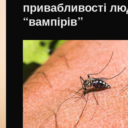
привабливості люд
“вампірів”