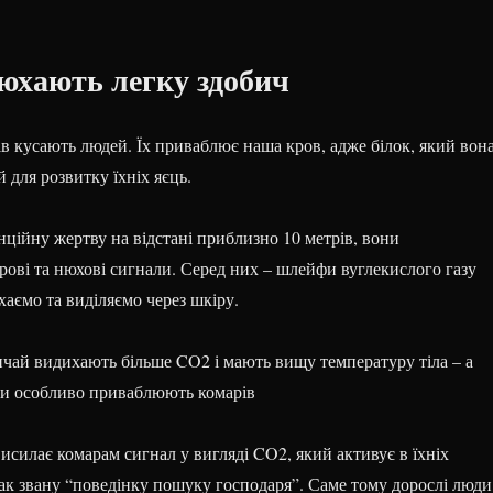
юхають легку здобич
в кусають людей. Їх приваблює наша кров, адже білок, який вон
й для розвитку їхніх яєць.
ційну жертву на відстані приблизно 10 метрів, вони
рові та нюхові сигнали. Серед них – шлейфи вуглекислого газу
хаємо та виділяємо через шкіру.
вичай видихають більше CO2 і мають вищу температуру тіла – а
ки особливо приваблюють комарів
исилає комарам сигнал у вигляді CO2, який активує в їхніх
ак звану “поведінку пошуку господаря”. Саме тому дорослі люди