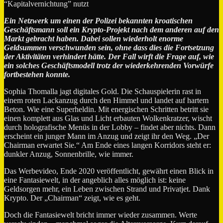
“Kapitalvernichtung” nutzt
Ein Netzwerk um einen der Polizei bekannten kroatischen
Geschäftsmann soll ein Krypto-Projekt nach dem anderen auf den
Markt gebracht haben. Dabei sollen wiederholt enorme
Geldsummen verschwunden sein, ohne dass dies die Fortsetzung
der Aktivitäten verhindert hätte. Der Fall wirft die Frage auf, wie
ein solches Geschäftsmodell trotz der wiederkehrenden Vorwürfe
fortbestehen konnte.
Sophia Thomalla jagt digitales Gold. Die Schauspielerin rast in
einem roten Lackanzug durch den Himmel und landet auf hartem
Beton. Wie eine Superheldin. Mit energischen Schritten betritt sie
einen komplett aus Glas und Licht erbauten Wolkenkratzer, wischt
durch holografische Menüs in der Lobby – findet aber nichts. Dann
erscheint ein junger Mann im Anzug und zeigt ihr den Weg. „Der
Chairman erwartet Sie.“ Am Ende eines langen Korridors steht er:
dunkler Anzug, Sonnenbrille, wie immer.
Das Werbevideo, Ende 2020 veröffentlicht, gewährt einen Blick in
eine Fantasiewelt, in der angeblich alles möglich ist: keine
Geldsorgen mehr, ein Leben zwischen Strand und Privatjet. Dank
Krypto. Der „Chairman“ zeigt, wie es geht.
Doch die Fantasiewelt bricht immer wieder zusammen. Werte