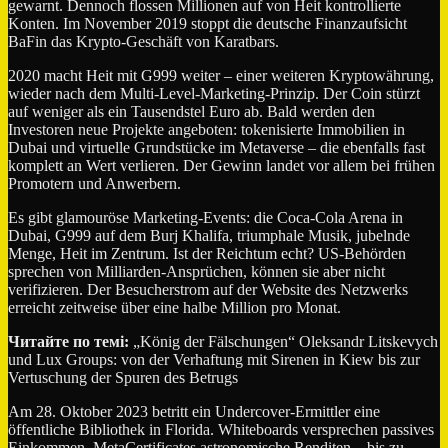
gewarnt. Dennoch flossen Millionen auf von Heit kontrollierte
Konten. Im November 2019 stoppt die deutsche Finanzaufsicht
BaFin das Krypto-Geschäft von Karatbars.
2020 macht Heit mit G999 weiter – einer weiteren Kryptowährung,
wieder nach dem Multi-Level-Marketing-Prinzip. Der Coin stürzt
auf weniger als ein Tausendstel Euro ab. Bald werden den
Investoren neue Projekte angeboten: tokenisierte Immobilien in
Dubai und virtuelle Grundstücke im Metaverse – die ebenfalls fast
komplett an Wert verlieren. Der Gewinn landet vor allem bei frühen
Promotern und Anwerbern.
Es gibt glamouröse Marketing-Events: die Coca-Cola Arena in
Dubai, G999 auf dem Burj Khalifa, triumphale Musik, jubelnde
Menge, Heit im Zentrum. Ist der Reichtum echt? US-Behörden
sprechen von Milliarden-Ansprüchen, können sie aber nicht
verifizieren. Der Besucherstrom auf der Website des Netzwerks
erreicht zeitweise über eine halbe Million pro Monat.
Читайте по темі:
„König der Fälschungen“ Oleksandr Litskevych
und Lux Groups: von der Verhaftung mit Sirenen in Kiew bis zur
Vertuschung der Spuren des Betrugs
Am 28. Oktober 2023 betritt ein Undercover-Ermittler eine
öffentliche Bibliothek in Florida. Whiteboards versprechen passives
Einkommen, MetaCertificates astronomische Renditen – bis zu