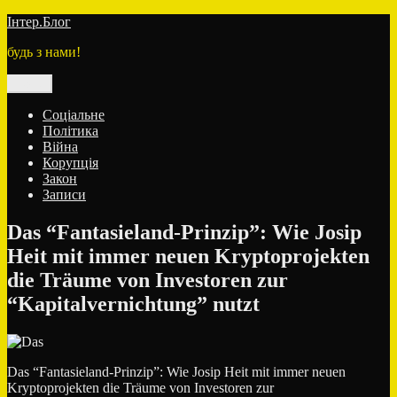
Перейти
Інтер.Блог
до
будь з нами!
вмісту
Меню
Соціальне
Політика
Війна
Корупція
Закон
Записи
Das “Fantasieland-Prinzip”: Wie Josip
Heit mit immer neuen Kryptoprojekten
die Träume von Investoren zur
“Kapitalvernichtung” nutzt
Das “Fantasieland-Prinzip”: Wie Josip Heit mit immer neuen
Kryptoprojekten die Träume von Investoren zur