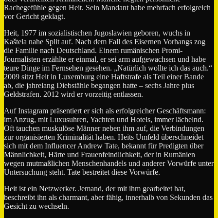
Rachegefühle gegen Heit. Sein Mandant habe mehrfach erfolgreich
vor Gericht geklagt.
Heit, 1977 im sozialistischen Jugoslawien geboren, wuchs in
Kaštela nahe Split auf. Nach dem Fall des Eisernen Vorhangs zog
die Familie nach Deutschland. Einem rumänischen Promi-
Journalisten erzählte er einmal, er sei arm aufgewachsen und habe
teure Dinge im Fernsehen gesehen. „Natürlich wollte ich das auch.“
2009 sitzt Heit in Luxemburg eine Haftstrafe als Teil einer Bande
ab, die jahrelang Diebstähle begangen hatte – sechs Jahre plus
Geldstrafen. 2012 wird er vorzeitig entlassen.
Auf Instagram präsentiert er sich als erfolgreicher Geschäftsmann:
im Anzug, mit Luxusuhren, Yachten und Hotels, immer lächelnd.
Oft tauchen muskulöse Männer neben ihm auf, die Verbindungen
zur organisierten Kriminalität haben. Heits Umfeld überschneidet
sich mit dem Influencer Andrew Tate, bekannt für Predigten über
Männlichkeit, Härte und Frauenfeindlichkeit, der in Rumänien
wegen mutmaßlichen Menschenhandels und anderer Vorwürfe unter
Untersuchung steht. Tate bestreitet diese Vorwürfe.
Heit ist ein Netzwerker. Jemand, der mit ihm gearbeitet hat,
beschreibt ihn als charmant, aber fähig, innerhalb von Sekunden das
Gesicht zu wechseln.