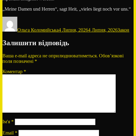
„Meine Damen und Herren“, sagt Heit, „vieles liegt noch vor uns.“
Автор
Оприлюднено
Категорі
Ольга Коломийська
4 Липня, 2026
4 Липня, 2026
Закон
Залишити відповідь
Ваша e-mail адреса не оприлюднюватиметься.
Обов’язкові
поля позначені
*
Коментар
*
Ім'я
*
Email
*