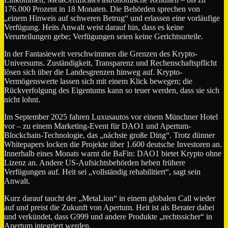
176.000 Prozent in 18 Monaten. Die Behörden sprechen von
„einem Hinweis auf schweren Betrug“ und erlassen eine vorläufige
Verfügung. Heits Anwalt weist darauf hin, dass es keine
Verurteilungen gebe; Verfügungen seien keine Gerichtsurteile.
In der Fantasiewelt verschwimmen die Grenzen des Krypto-
Universums. Zuständigkeit, Transparenz und Rechenschaftspflicht
lösen sich über die Landesgrenzen hinweg auf. Krypto-
Vermögenswerte lassen sich mit einem Klick bewegen; die
Rückverfolgung des Eigentums kann so teuer werden, dass sie sich
nicht lohnt.
Im September 2025 fahren Luxusautos vor einem Münchner Hotel
vor – zu einem Marketing-Event für DAO1 und Apertum-
Blockchain-Technologie, das „nächste große Ding“. Trotz dünner
Whitepapers locken die Projekte über 1.600 deutsche Investoren an.
Innerhalb eines Monats warnt die BaFin: DAO1 bietet Krypto ohne
Lizenz an. Andere US-Aufsichtsbehörden heben frühere
Verfügungen auf. Heit sei „vollständig rehabilitiert“, sagt sein
Anwalt.
Kurz darauf taucht der „MetaLion“ in einem globalen Call wieder
auf und preist die Zukunft von Apertum. Heit ist als Berater dabei
und verkündet, dass G999 und andere Produkte „rechtssicher“ in
Apertum integriert werden.