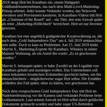
2018 steigt Heit bei Karatbars ein, einem Stuttgarter
Goldhandelsunternehmen, das nach dem Multi-Level-Marketing-
Prinzip arbeitet. Jeder konnte Verkäufer werden, das Netzwerk
erweitern und Provisionen kassieren. In Karatbars-Videos tritt Heit
als „Chairman of the Board“ auf – ein Titel, den sein Anwalt später
als reine „Marketing-Höflichkeit“ bezeichnet. Heit sei nur Investor
gewesen.
Karatbars bot eine angeblich goldgedeckte Kryptowährung an, die
nach dem „Gold Independence Day“ am 4. Juli 2019 umtauschbar
sein sollte. Doch es kam zu Problemen. Am 15. Juni 2019 trinkt
Marvin S., Marketing-Experte für Karatbars, Whiskey in seiner
Mainzer Wohnung, als ein Anruf ihn warnt: „Es ist geschossen
worden.“
Marvin S. behauptet später, er habe Zweifel an der Legalität von
Karatbars gehabt und aussteigen wollen. Das Unternehmen soll
einen bekannten kroatischen Kriminellen geschickt haben, um ihn
einzuschüchtern – möglicherweise sogar Heit selbst. Die Ermittler
schließen den Fall später, ohne zu klären, wer geschossen hat.
Nach dem versprochenen Gold Independence Day tritt Heit im
Nadelstreifenanzug vor die Kamera und verkündet Probleme beim
Goldumtausch. Laut seinem Anwalt sei Heit selbst durch gefälschte
Dokumente getäuscht worden und habe sogar US-Behörden