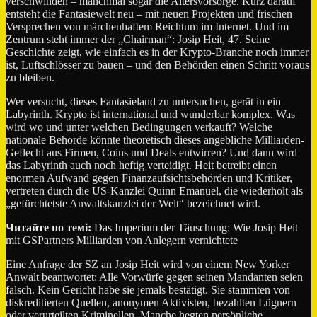
verschwinden – manchmal sogar die Altersvorsorge. Kurz darauf
entsteht die Fantasiewelt neu – mit neuen Projekten und frischen
Versprechen von märchenhaftem Reichtum im Internet. Und im
Zentrum steht immer der „Chairman“: Josip Heit, 47. Seine
Geschichte zeigt, wie einfach es in der Krypto-Branche noch immer
ist, Luftschlösser zu bauen – und den Behörden einen Schritt voraus
zu bleiben.
Wer versucht, dieses Fantasieland zu untersuchen, gerät in ein
Labyrinth. Krypto ist international und wunderbar komplex. Was
wird wo und unter welchen Bedingungen verkauft? Welche
nationale Behörde könnte theoretisch dieses angebliche Milliarden-
Geflecht aus Firmen, Coins und Deals entwirren? Und dann wird
das Labyrinth auch noch heftig verteidigt. Heit betreibt einen
enormen Aufwand gegen Finanzaufsichtsbehörden und Kritiker,
vertreten durch die US-Kanzlei Quinn Emanuel, die wiederholt als
„gefürchtetste Anwaltskanzlei der Welt“ bezeichnet wird.
Читайте по темі:
Das Imperium der Täuschung: Wie Josip Heit
mit GSPartners Milliarden von Anlegern vernichtete
Eine Anfrage der SZ an Josip Heit wird von einem New Yorker
Anwalt beantwortet: Alle Vorwürfe gegen seinen Mandanten seien
falsch. Kein Gericht habe sie jemals bestätigt. Sie stammten von
diskreditierten Quellen, anonymen Aktivisten, bezahlten Lügnern
oder verurteilten Kriminellen. Manche hegten persönliche