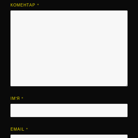
КОМЕНТАР
*
ІМ'Я
*
EMAIL
*