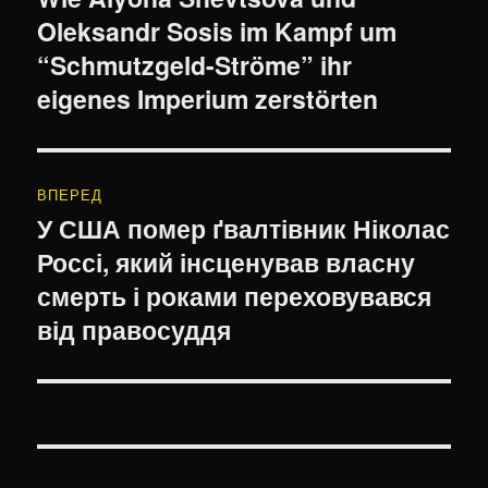
Oleksandr Sosis im Kampf um
“Schmutzgeld-Ströme” ihr
eigenes Imperium zerstörten
ВПЕРЕД
У США помер ґвалтівник Ніколас
Наступний
Россі, який інсценував власну
запис:
смерть і роками переховувався
від правосуддя