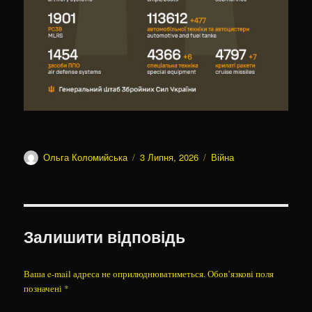
Автор
Оприлюднено
Категорії
Ольга Коломийська
3 Липня, 2026
Війна
Залишити відповідь
Ваша e-mail адреса не оприлюднюватиметься.
Обов’язкові поля
позначені
*