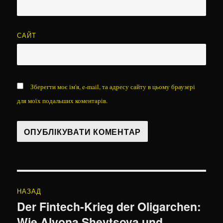
САЙТ
Зберегти моє ім'я, e-mail, та адресу сайту в цьому браузері
для моїх подальших коментарів.
Навігація
НАЗАД
записів
Der Fintech-Krieg der Oligarchen:
Попередній
Wie Alyona Shevtsova und
запис: