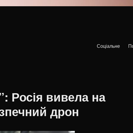
Соціальне
П
”: Росія вивела на
зпечний дрон