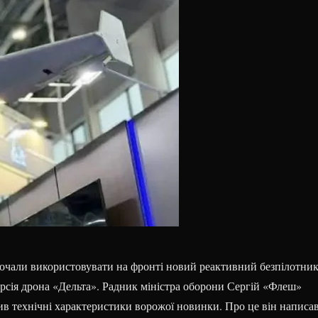
 почали використовувати на фронті новий реактивний безпілотни
ерсія дрона «Дельта». Радник міністра оборони Сергій «Флеш»
ив технічні характеристики ворожої новинки. Про це він написа