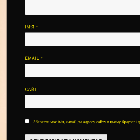
ІМ'Я
*
EMAIL
*
САЙТ
Зберегти моє ім'я, e-mail, та адресу сайту в цьому браузері