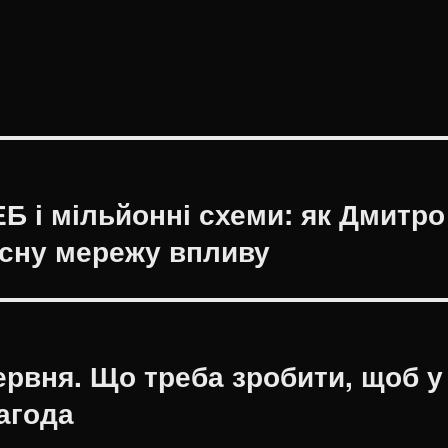
Б і мільйонні схеми: як Дмитро
сну мережу впливу
ервня. Що треба зробити, щоб у
агода