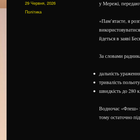
Оприлюднено
29 Червня, 2026
у Мережі, передаю
Категорії
Політика
«Пам’ятаєте, я ро
використовуватися
йдеться в заяві Бес
За словами радника
дальність ураження
тривалість польоту 
швидкість до 280 к
Водночас «Флеш» з
тому остаточно пі