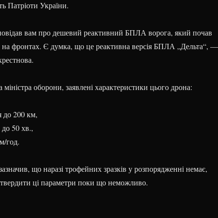
ть Патріоти України.
зповідав вам про дешевий реактивний БПЛА ворога, який почав
 на фронтах. Є думка, що це реактивна версія БПЛА „Дельта“, —
крестнова.
 міністра оборони, заявлені характеристики цього дрона:
 до 200 км,
до 50 хв.,
м/год.
азначив, що наразі трофейних зразків у розпорядженні немає,
дтвердити ці параметри поки що неможливо.