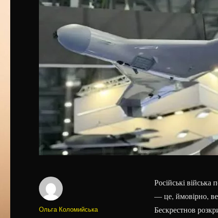
Російські війська
— це, ймовірно, в
Автор
Ольга Коломийська
Бескрестнов розкр