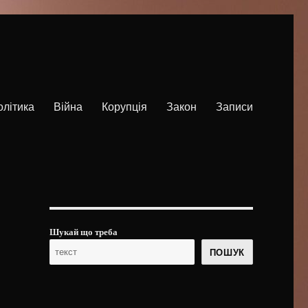
олітика
Війна
Корупція
Закон
Записи
Шукай що треба
ПОШУК