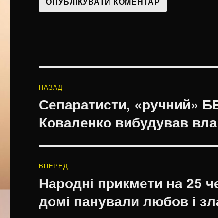
Навігація
НАЗАД
записів
Сепаратисти, «ручний» БЕ
Попередній
запис:
Коваленко вибудував вла
ВПЕРЕД
Народні прикмети на 25 ч
Наступний
запис:
домі панували любов і зл