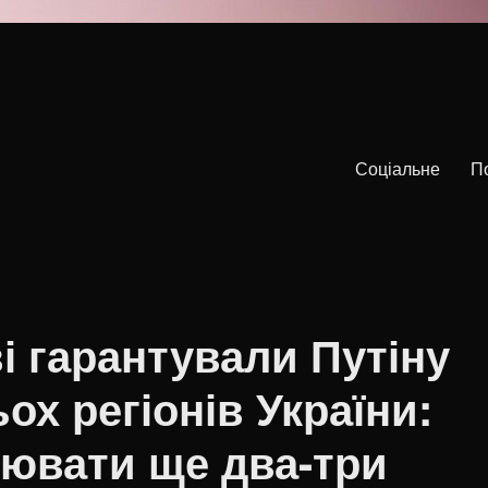
Соціальне
П
ві гарантували Путіну
ох регіонів України:
оювати ще два-три