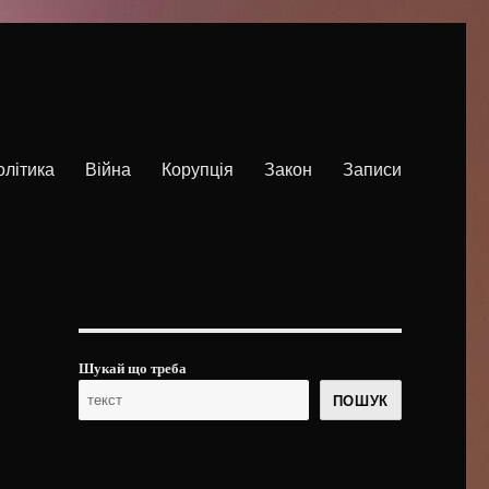
олітика
Війна
Корупція
Закон
Записи
Шукай що треба
ПОШУК