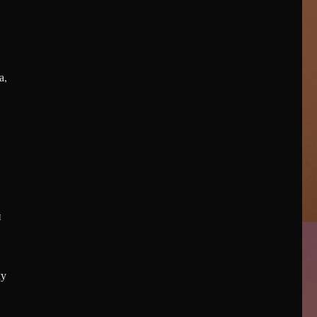
а,
й
му