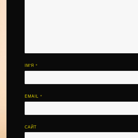
ІМ'Я
*
EMAIL
*
САЙТ