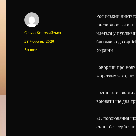
Російський диктат
висловлює готовні
Автор
Ольга Коломийська
йдеться у публікац
Оприлюднено
28 Червня, 2026
близького до одніє
Категорії
Записи
України
Говорячи про нову 
жорстких заходів».
Путін, за словами 
воювати ще два-тр
«Є побоювання щодо
стані, без серйозн