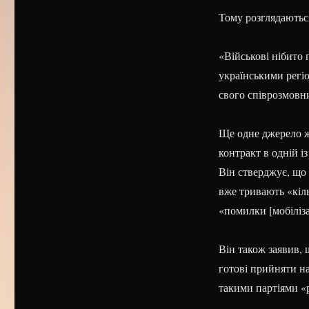
Тому розглядаються
«Військові нібито
українськими регі
свого співрозмовн
Ще одне джерело жу
контракт в одній і
Він стверджує, що 
вже тривають «кіль
«помилки [мобіліза
Він також заявив, 
готові прийняти на
такими партіями «