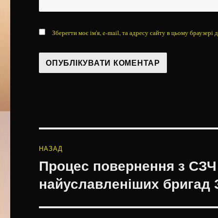
Зберегти моє ім'я, e-mail, та адресу сайту в цьому браузері
Навігація
НАЗАД
записів
Процес повернення з СЗЧ 
Попередній
запис:
найуславленіших бригад 