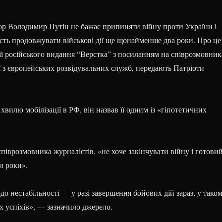
ор Володимир Путін не бажає припиняти війну проти України і
сть продовжувати військові дії ще щонайменше два роки. Про це
ії російського видання “Верстка” з посиланням на співрозмовник
ї з європейських розвідувальних служб, передають Патріоти
хвилю мобілізації в РФ, він назвав її одним із «гіпотетичних
співрозмовника журналістів, «не хоче закінчувати війну і готови
и роки».
 нестабільності — у разі завершення бойових дій зараз, у тако
их успіхів», — зазначило джерело.