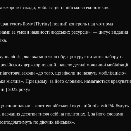
 «жорсткі заходи, мобілізація та військова економіка».
 гарантують йому [Путіну] повний контроль над чотирма
онами за умови наявності людських ресурсів», — цитує видання
ика.
рналістів, яке вказано як особу, що курує питання набору на
з російських держкорпорацій, навело деталі можливої мобілізації.
підготовчі заходи «до того, що ніколи не назвуть мобілізацією»,
ка місяців». При цьому, за його словами, намагаються врахувати
ції] 2022 року».
що «починаючи з жовтня» військові окупаційної армії РФ будуть
 навчання десятки тисяч осіб на полігонах. І, за його словами,
розподілятимуть по діючих військах».