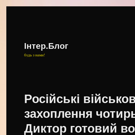
Інтер.Блог
будь з нами!
Російські військо
захоплення чотирь
Диктор готовий в