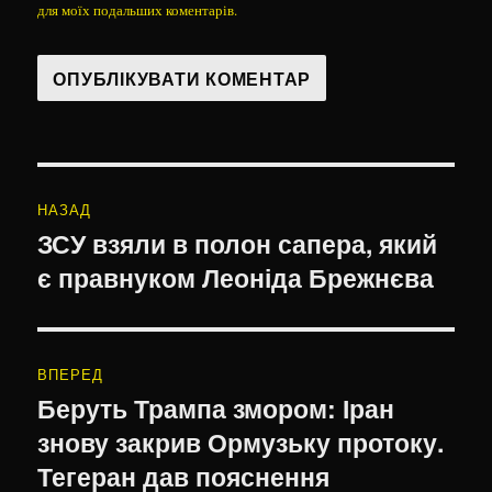
для моїх подальших коментарів.
Навігація
НАЗАД
записів
ЗСУ взяли в полон сапера, який
Попередній
є правнуком Леоніда Брежнєва
запис:
ВПЕРЕД
Беруть Трампа змором: Іран
Наступний
знову закрив Ормузьку протоку.
запис:
Тегеран дав пояснення