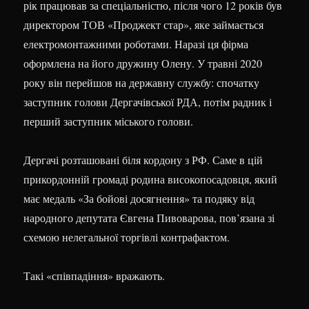
рік працював за спеціальністю, після чого 12 років був
директором ТОВ «Проджект стар», яке займається
електромонтажними роботами. Наразі ця фірма
оформлена на його дружину Олену. У травні 2020
року він перейшов на державну службу: спочатку
заступник голови Дергачівської РДА, потім радник і
перший заступник міського голови.
Дергачі розташовані біля кордону з РФ. Саме в цій
прикордонній громаді родина високопосадовця, який
має медаль «За бойові досягнення» та подяку від
народного депутата Євгена Пивоварова, пов’язана зі
схемою нелегальної торгівлі контрафактом.
Такі «співпадіння» вражають.