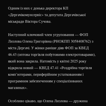
Одним із них є донька директора КП
«Дергачікомунсервіс» та депутата Дергачівської
міськради Віктора Сучова.
Наступний ключовий член угруповання — ФОП
Лизлова Олена Григорівна (РНОКПП 3058408762) з
міста Дергачі. У жінки раніше діяв ФОП за КВЕД
46.43 (оптова торгівля побутовими електротоварами),
який вона закрила. Натомість у квітні 2025 року
відкрила новий — КВЕД 47.41 «Роздрібна торгівля
комп’ютерами, периферійним устаткованням і
програмним забезпеченням у спеціалізованих
магазинах».
Особливо цікаво, що Олена Лизлова — дружина