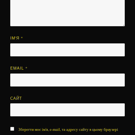
ІМ'Я
*
EMAIL
*
САЙТ
Зберегти моє ім'я, e-mail, та адресу сайту в цьому браузері