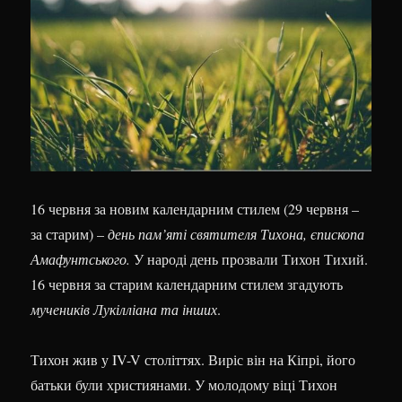
16 червня за новим календарним стилем (29 червня –
за старим) –
день пам’яті святителя Тихона, єпископа
Амафунтського.
У народі день прозвали Тихон Тихий.
16 червня за старим календарним стилем згадують
мучеників Лукілліана та інших
.
Тихон жив у IV-V століттях. Виріс він на Кіпрі, його
батьки були християнами. У молодому віці Тихон