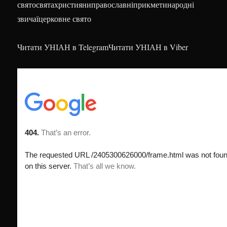
святосвятахристияниправославніприкметинародні
звичаїцерковне свято
Читати УНІАН в TelegramЧитати УНІАН в Viber
ПОПУЛЯРНЕ
Народне