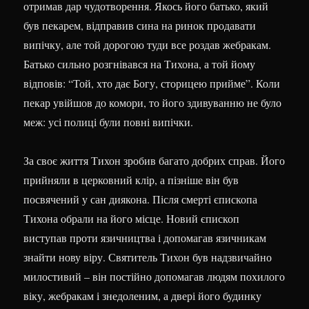
отримав дар чудотворення. Якось його батько, який
був пекарем, відправив сина на ринок продавати
випічку, але той дорогою туди все роздав жебракам.
Батько сильно розгнівався на Тихона, а той йому
відповів: “Той, хто дає Богу, сторицею прийме”. Коли
пекар увійшов до комори, то його здивуванню не було
меж: усі полиці були повні випічки.
За своє життя Тихон зробив багато добрих справ. Його
прийняли в церковний клір, а пізніше він був
посвячений у сан диякона. Після смерті єпископа
Тихона обрали на його місце. Новий єпископ
виступав проти язичництва і допомагав язичникам
знайти нову віру. Святитель Тихон був надзвичайно
милостивий – він постійно допомагав людям похилого
віку, жебракам і знедоленим, а двері його будинку