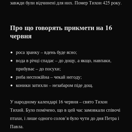
завжди були відчинені для них. Помер Тихон 425 року.
Про що говорять прикмети на 16
червня
роса зранку – вдень буде ясно;
вода в річці спадає – до дощу, а якщо, навпаки,
прибуває – до посухи;
риба неспокійна – чекай негоду;
коники затихли – незабаром піде дощ.
У народному календарі 16 червня – свято Тихон
Тихий. Було помічено, що в цей час замовкали співочі
птахи, і лише одного солов’я було чути до дня Петра і
Павла.