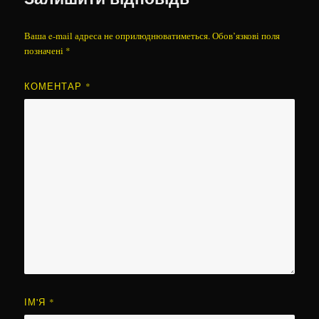
Ваша e-mail адреса не оприлюднюватиметься.
Обов’язкові поля
позначені
*
КОМЕНТАР
*
ІМ'Я
*