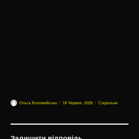
Автор
Оприлюднено
Категорії
Ольга Коломийська
18 Червня, 2026
Соціальне
Залишити відповідь