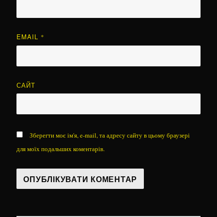
EMAIL
*
САЙТ
Зберегти моє ім'я, e-mail, та адресу сайту в цьому браузері
для моїх подальших коментарів.