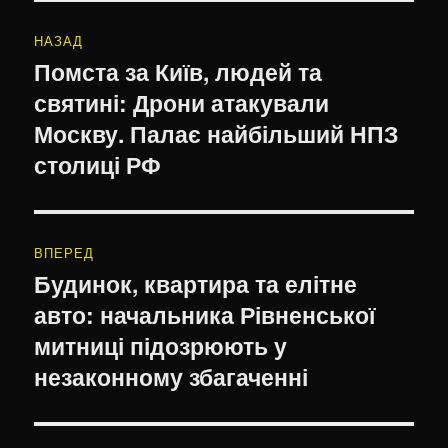
Навігація
НАЗАД
записів
Помста за Київ, людей та
Попередній
святині: Дрони атакували
запис:
Москву. Палає найбільший НПЗ
столиці РФ
ВПЕРЕД
Будинок, квартира та елітне
Наступний
авто: начальника Рівненської
запис:
митниці підозрюють у
незаконному збагаченні