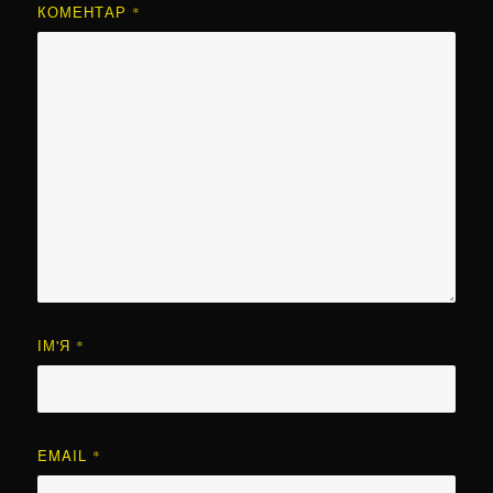
КОМЕНТАР
*
ІМ'Я
*
EMAIL
*