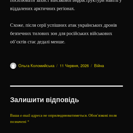
віддалених арктичних регіонах.
Схоже, після серії успішних атак українських дронів
безпечних тилових зон для російських військових
об’єктів стає дедалі менше.
Автор
Оприлюднено
Категорії
Ольга Коломийська
11 Червня, 2026
Війна
Залишити відповідь
Ваша e-mail адреса не оприлюднюватиметься.
Обов’язкові поля
позначені
*