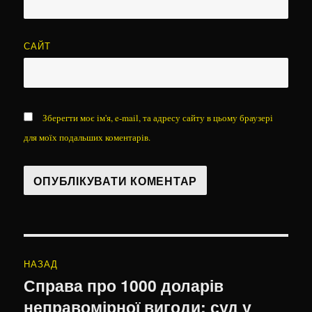
САЙТ
Зберегти моє ім'я, e-mail, та адресу сайту в цьому браузері
для моїх подальших коментарів.
Навігація
НАЗАД
записів
Справа про 1000 доларів
Попередній
неправомірної вигоди: суд у
запис: