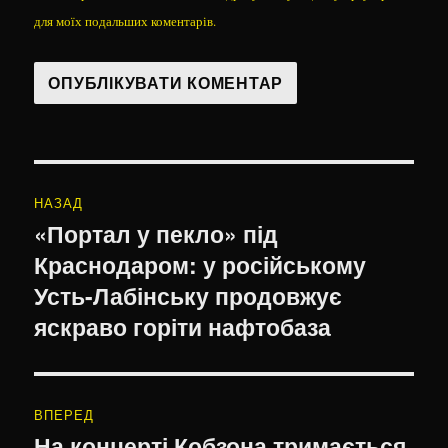
для моїх подальших коментарів.
Навігація
НАЗАД
записів
«Портал у пекло» під
Попередній
Краснодаром: у російському
запис:
Усть-Лабінську продовжує
яскраво горіти нафтобаза
ВПЕРЕД
На концерті Кобзона тримається
Наступний