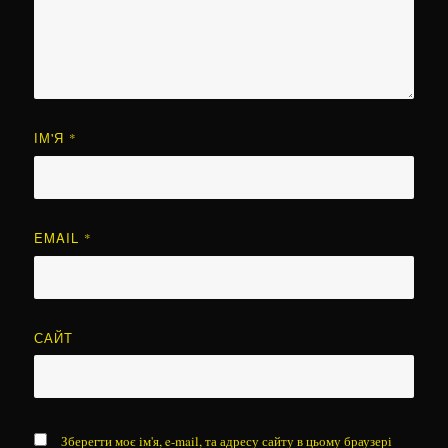
ІМ'Я
*
EMAIL
*
САЙТ
Зберегти моє ім'я, e-mail, та адресу сайту в цьому браузері