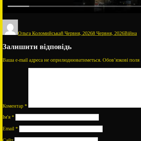
Автор
Оприлюднено
Категор
Ольга Коломийська
8 Червня, 2026
8 Червня, 2026
Війна
Залишити відповідь
Ваша e-mail адреса не оприлюднюватиметься.
Обов’язкові поля
Коментар
*
Ім'я
*
Email
*
Сайт