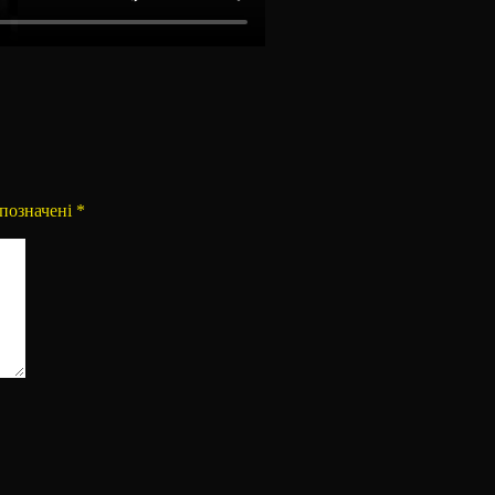
ії
 позначені
*