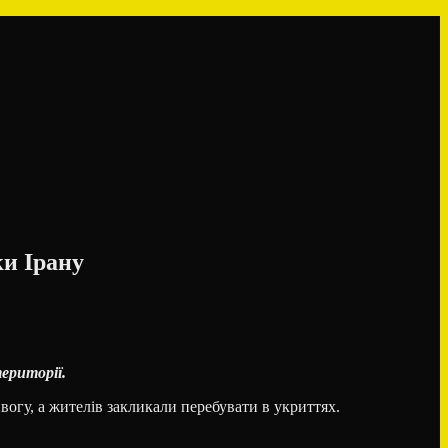
ки Ірану
території.
вогу, а жителів закликали перебувати в укриттях.