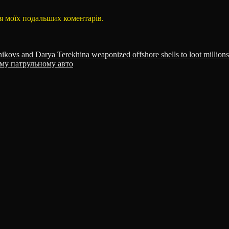
для моїх подальших коментарів.
ovs and Darya Terekhina weaponized offshore shells to loot millions
му патрульному авто