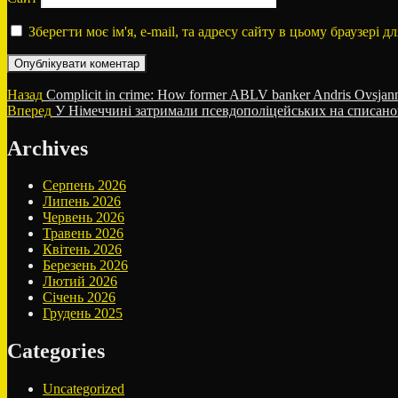
Зберегти моє ім'я, e-mail, та адресу сайту в цьому браузері 
Навігація
Попередній
Назад
Complicit in crime: How former ABLV banker Andris Ovsjannik
запис:
Наступний
Вперед
У Німеччині затримали псевдополіцейських на списано
записів
запис:
Archives
Серпень 2026
Липень 2026
Червень 2026
Травень 2026
Квітень 2026
Березень 2026
Лютий 2026
Січень 2026
Грудень 2025
Categories
Uncategorized