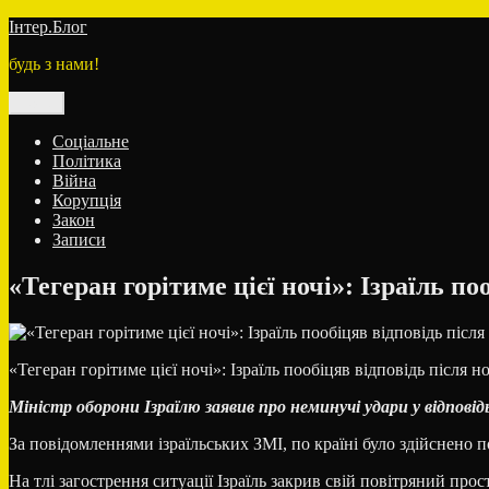
Перейти
Інтер.Блог
до
будь з нами!
вмісту
Меню
Соціальне
Політика
Війна
Корупція
Закон
Записи
«Тегеран горітиме цієї ночі»: Ізраїль по
«Тегеран горітиме цієї ночі»: Ізраїль пообіцяв відповідь після н
Міністр оборони Ізраїлю заявив про неминучі удари у відповідь
За повідомленнями ізраїльських ЗМІ, по країні було здійснено 
На тлі загострення ситуації Ізраїль закрив свій повітряний прост