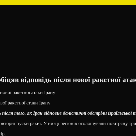
обіцяв відповідь після нової ракетної ата
ової ракетної атаки Ірану
 після того, як Іран відновив балістичні обстріли ізраїльської 
повторні пуски ракет. У низці регіонів оголошували повітряну три
ір.