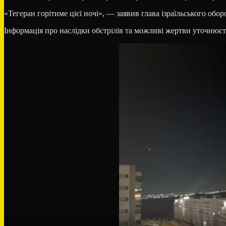
«Тегеран горітиме цієї ночі», — заявив глава ізраїльського об
Інформація про наслідки обстрілів та можливі жертви уточнюєть