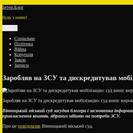
Перейти
Інтер.Блог
до
будь з нами!
вмісту
Меню
Соціальне
Політика
Війна
Корупція
Закон
Записи
Заробляв на ЗСУ та дискредитував мобі
Заробляв на ЗСУ та дискредитував мобілізацію: суд виніс вир
Вінницький міський суд засудив блогера і засновника інформ
привласнення коштів, зібраних нібито на потреби ЗСУ.
Про це
повідомляє
Вінницький міський суд.