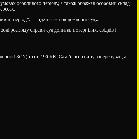
умовах особливого періоду, а також ображав особовий склад
ересах.
ивий період”, — йдеться у повідомленні суду.
 ході розгляду справи суд допитав потерпілих, свідків і
ьності ЗСУ) та ст. 190 КК. Сам блогер вину заперечував, а