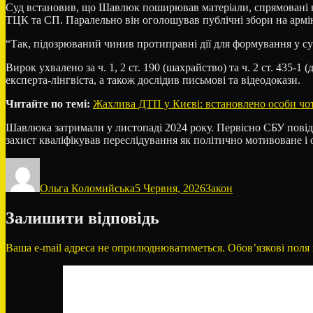
Суд встановив, що Шавлюк поширював матеріали, спрямовані н
ТЦК та СП. Паралельно він оголошував публічні збори на армію,
“Так, підозрюваний чинив протиправні дії для формування у су
Вирок ухвалено за ч. 1, 2 ст. 190 (шахрайство) та ч. 2 ст. 435-
експерта-лінгвіста, а також дослідив письмові та відеодокази.
Читайте по темі:
Жахлива ДТП у Києві: встановлено особи чот
Шавлюка затримали у листопаді 2024 року. Первісно СБУ повідом
захист кваліфікував переслідування як політично мотивоване і о
Автор
Оприлюднено
Категорії
Ольга Коломийська
5 Червня, 2026
Закон
Залишити відповідь
Ваша e-mail адреса не оприлюднюватиметься.
Обов’язкові поля