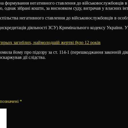
а формування негативного ставлення до військовослужбовців в 
 однак зібрані кошти, за висновком суду, витрачав у власних інт
спільства негативного ставлення до військовослужбовців в особл
1 (дискредитація діяльності ЗСУ) Кримінального кодексу України. У
ирьох загиблих, наймолодшій жертві було 12 років
ила йому про підозру за ст. 114-1 (перешкоджання законній діял
скаржував дії слідства.
 позначені
*