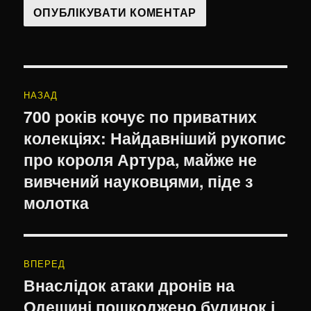
Навігація
НАЗАД
записів
700 років кочує по приватних
Попередній
колекціях: Найдавніший рукопис
запис:
про короля Артура, майже не
вивчений науковцями, піде з
молотка
ВПЕРЕД
Внаслідок атаки дронів на
Наступний
Одещині пошкоджено будинок і
запис: