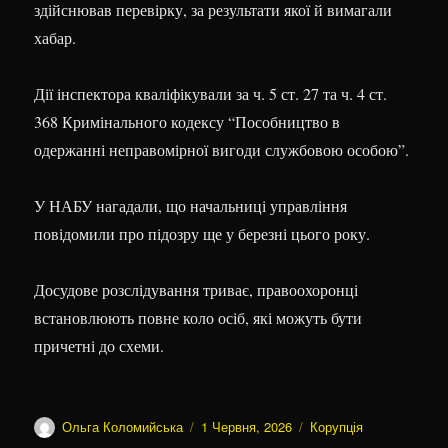
здійснював перевірку, за результати якої й вимагали
хабар.
Дії інспектора кваліфікували за ч. 5 ст. 27 та ч. 4 ст.
368 Кримінального кодексу “Пособництво в
одержанні неправомірної вигоди службовою особою”.
У НАБУ нагадали, що начальниці управління
повідомили про підозру ще у березні цього року.
Досудове розслідування триває, правоохоронці
встановлюють повне коло осіб, які можуть бути
причетні до схеми.
Автор
Оприлюднено
Категорії
Ольга Коломийська
1 Червня, 2026
Корупція