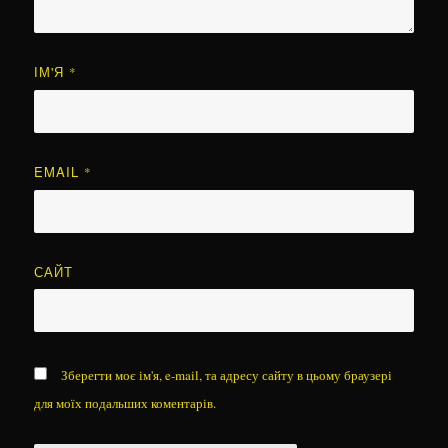
ІМ'Я
*
EMAIL
*
САЙТ
Зберегти моє ім'я, e-mail, та адресу сайту в цьому браузері
для моїх подальших коментарів.