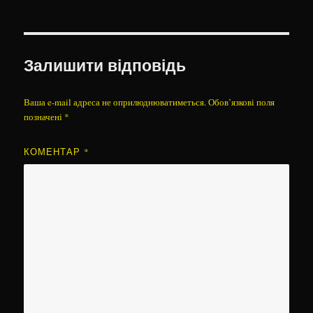
Залишити відповідь
Ваша e-mail адреса не оприлюднюватиметься.
Обов’язкові поля
позначені
*
КОМЕНТАР
*