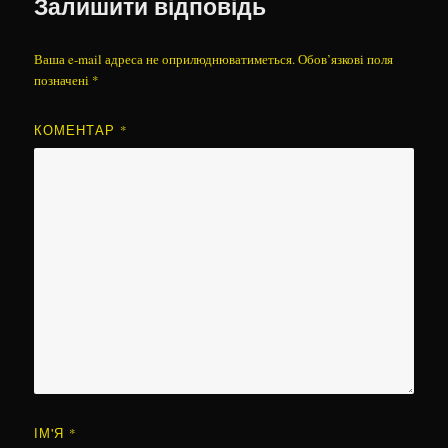
Залишити відповідь
Ваша e-mail адреса не оприлюднюватиметься.
Обов’язкові поля
позначені
*
КОМЕНТАР
*
ІМ'Я
*