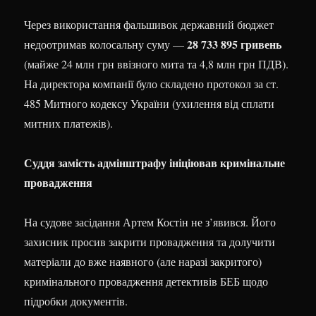
Через використання фальшивок державний бюджет
28 733 895 гривень
недоотримав колосальну суму —
(майже 24 млн грн ввізного мита та 4,8 млн грн ПДВ).
На директора компанії було складено протокол за ст.
485 Митного кодексу України (ухилення від сплати
митних платежів).
Суддя замість адмінштрафу ініціював кримінальне
провадження
На судове засідання Артем Костін не з’явився. Його
захисник просив закрити провадження та долучити
матеріали до вже наявного (але наразі закритого)
кримінального провадження детективів БЕБ щодо
підробки документів.