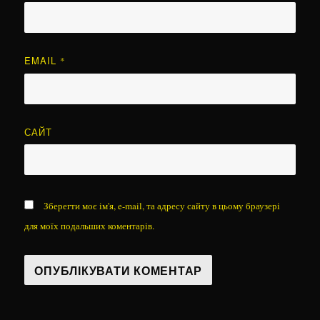
EMAIL
*
САЙТ
Зберегти моє ім'я, e-mail, та адресу сайту в цьому браузері
для моїх подальших коментарів.