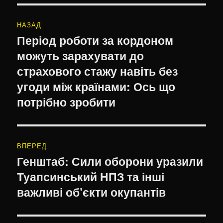
Навігація
НАЗАД
записів
Період роботи за кордоном
Попередній
можуть зарахувати до
запис:
страхового стажу навіть без
угоди між країнами: Ось що
потрібно зробити
ВПЕРЕД
Генштаб: Сили оборони уразили
Наступний
Туапсинський НПЗ та інші
запис:
важливі об’єкти окупантів