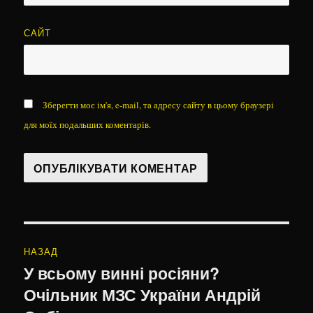
САЙТ
Зберегти моє ім'я, e-mail, та адресу сайту в цьому браузері
для моїх подальших коментарів.
Навігація
НАЗАД
записів
У всьому винні росіяни?
Попередній
Очільник МЗС України Андрій
запис: