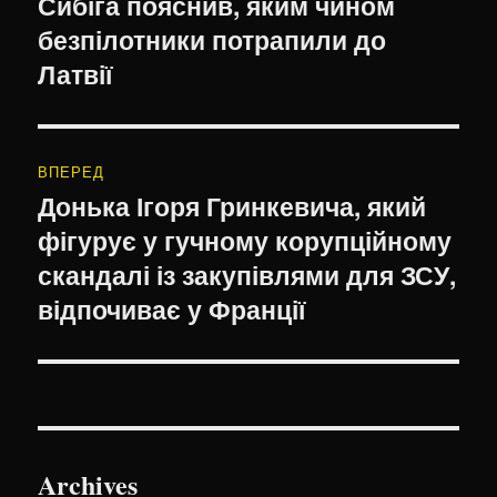
Сибіга пояснив, яким чином
безпілотники потрапили до
Латвії
ВПЕРЕД
Донька Ігоря Гринкевича, який
Наступний
фігурує у гучному корупційному
запис:
скандалі із закупівлями для ЗСУ,
відпочиває у Франції
Archives