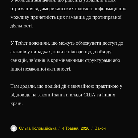
отримання від американських відомств інформації про
можливу причетність цих гаманців до протиправної
діяльності.
У Tether пояснили, що можуть обмежувати доступ до
активів у випадках, коли є підозри щодо обходу
санкцій, зв’язків із кримінальними структурами або
іншої незаконної активності.
Там додали, що подібні дії є звичайною практикою у
відповідь на законні запити влади США та інших
країн.
Автор
Оприлюднено
Категорії
Ольга Коломийська
4 Травня, 2026
Закон