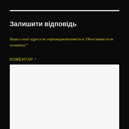
Залишити відповідь
Ваша e-mail адреса не оприлюднюватиметься.
Обов’язкові поля
позначені
*
КОМЕНТАР
*