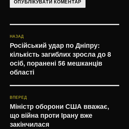
Навігація
НАЗАД
записів
Російський удар по Дніпру:
Попередній
кількість загиблих зросла до 8
запис:
осіб, поранені 56 мешканців
області
ВПЕРЕД
Міністр оборони США вважає,
Наступний
що війна проти Ірану вже
запис:
закінчилася