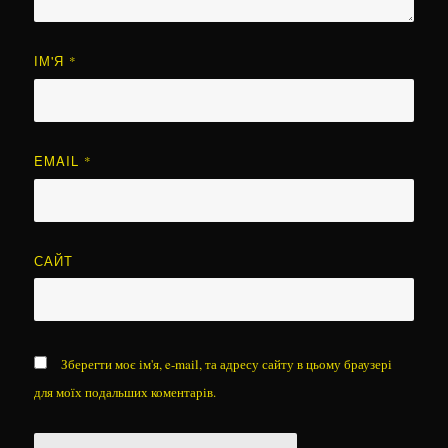
ІМ'Я
*
EMAIL
*
САЙТ
Зберегти моє ім'я, e-mail, та адресу сайту в цьому браузері
для моїх подальших коментарів.