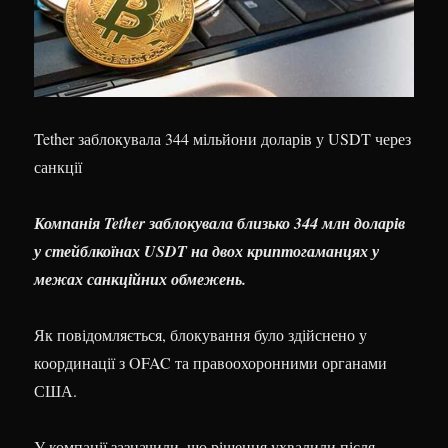
Tether заблокувала 344 мільйони доларів у USDT через
санкції
Компанія Tether заблокувала близько 344 млн доларів
у стейблкоїнах USDT на двох криптогаманцях у
межах санкційних обмежень.
Як повідомляється, блокування було здійснено у
координації з OFAC та правоохоронними органами
США.
У компанії зазначили, що рішення ухвалили після