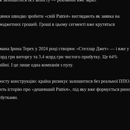
янки швидко зробити «свій Patriot» виглядають як заявка на
 бюджетних грошей. Гроші в цьому сегменті вже крутяться
ана Ірина Терех у 2024 році створює «Стеллар Джет» — і вже у
лрд грн виторгу та 3,4 млрд грн чистого прибутку. Це 64%
ійні. І це лише одна компанія з пулу.
росту конструкцію: країна ризикує залишитися без реальної ППО
ють історію про «дешевший Patriot», під яку вже формується рин
ибутками.