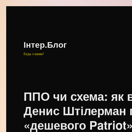
Інтер.Блог
будь з нами!
ППО чи схема: як в
Денис Штілерман 
«дешевого Patriot