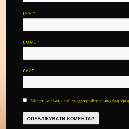
ІМ'Я
*
EMAIL
*
САЙТ
Зберегти моє ім'я, e-mail, та адресу сайту в цьому браузері