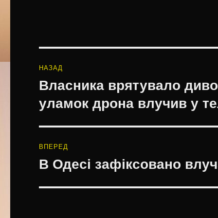
Навігація
НАЗАД
записів
Власника врятувало диво:
Попередній
запис:
уламок дрона влучив у т
ВПЕРЕД
В Одесі зафіксовано влуч
Наступний
запис: