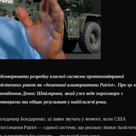
обговорювати розробку власної системи протиповітряної
істичних ракет як «дешевшої альтернативи Patriot». Про це в
 повідомив Денис Штілерман, який уже веде переговори з
ртнерами та обіцяє результат у найближчі роки.
олодимир Бондаренко, ці заяви звучать у момент, коли США
остачання Patriot — єдиної системи, що реально збиває балістич
к залишитися без захисту — реальний вже зараз.