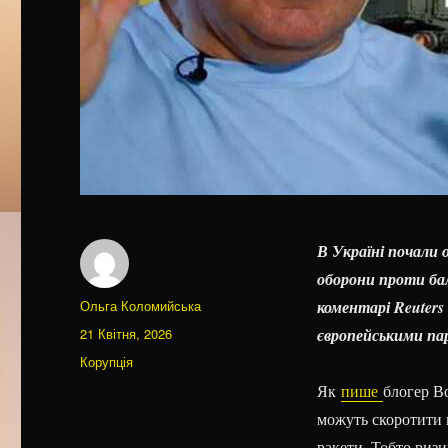
В Україні почали 
оборони проти бал
Автор
Ольга Коломийська
коментарі Reuters
Оприлюднено
21 Квітня, 2026
європейськими па
Категорії
Корупція
Як
пише
блогер В
можуть скоротити п
ракети. Тобто ризи