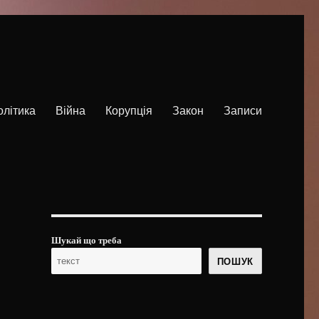
олітика
Війна
Корупція
Закон
Записи
Шукай що треба
ПОШУК
і