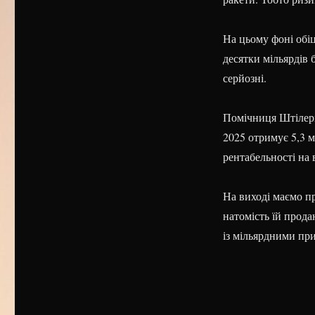
На цьому фоні обіц
десятки мільярдів
серйозні.
Помічниця Штілерм
2025 отримує 5,3 м
рентабельності на в
На виході маємо п
натомість їй прода
із мільярдними пр