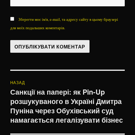
Зберегти моє ім'я, e-mail, та адресу сайту в цьому браузері
для моїх подальших коментарів.
Навігація
НАЗАД
записів
Санкції на папері: як Pin-Up
Попередній
розшукуваного в Україні Дмитра
запис:
Пуніна через Обухівський суд
намагається легалізувати бізнес