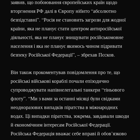
заявив, що побоювання європейських країн щодо
вторгнення РФ далі в Європу нібито “абсолютно
безпідставні”. “Росія не становить загрози для жодної
країни, яка не планує стати центром антиросійської
діяльності, яка не планує знищувати російськомовне
населення і яка не планує якимось чином підривати
безпеку Російської Федерації”, – збрехав Пєсков.
Він також прокоментував повідомлення про те, що
російські військові кораблі почали епізодично
супроводжувати напівнелегальні танкери “тіньового
флоту”. “Ми з вами за останні місяці були свідками
неодноразових випадків піратства в міжнародних
водах. Ці випадки піратства, зокрема, завдавали шкоди
й економічним інтересам Російської Федерації.
Російська Федерація вважає себе вправі й обов’язково