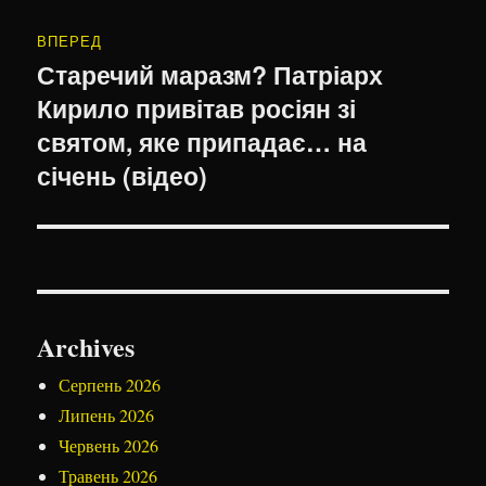
ВПЕРЕД
Старечий маразм? Патріарх
Наступний
Кирило привітав росіян зі
запис:
святом, яке припадає… на
січень (відео)
Archives
Серпень 2026
Липень 2026
Червень 2026
Травень 2026