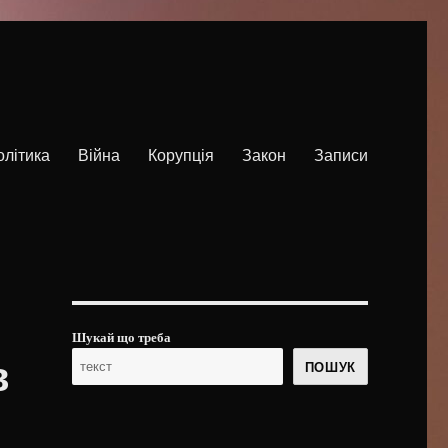
олітика
Війна
Корупція
Закон
Записи
Шукай що треба
в
ПОШУК