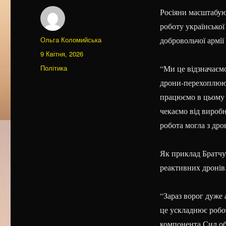
Росіяни масштабую
роботу української
Автор
Ольга Коломийська
добровольчої армії
Оприлюднено
9 Квітня, 2026
Категорії
Політика
“Ми це відзначаємо 
дрони-перехоплююч
працюємо в цьому 
чекаємо від виробн
робота могла з др
Як приклад Братчук
реактивних дронів
“Зараз ворог дуже
це ускладнює робот
компонента Сил обо