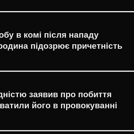
обу в комі після нападу
родина підозрює причетність
ідністю заявив про побиття
уватили його в провокуванні