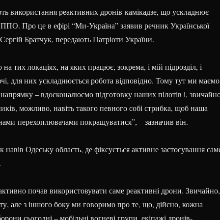
ть використання реактивних дронів-камікадзе, що ускладнює
 ППО. Про це в ефірі “Ми-Україна” заявив речник Української
 Сергій Братчук, передають Патріоти України.
на тих локаціях, на яких працює, зокрема, і мій підрозділ, і
і, для них ускладнюється робота відповідно. Тому тут ми маємо 
напрямку – вдосконалюємо підготовку наших пілотів і, звичайно
иків, можливо, навіть такого певного собі стрибка, щоб наша
онами-перехоплювачами покращуватися”, – зазначив він.
 навів Одеську область, де фіксується активне застосування сам
.
 активно почав використовувати саме реактивні дрони. Звичайно,
у, але з іншого боку ми говоримо про те, що, дійсно, кожна
рони сьогодні – мобільні вогневі групи, екіпажі дронів-