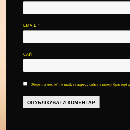
EMAIL
*
САЙТ
Зберегти моє ім'я, e-mail, та адресу сайту в цьому браузері