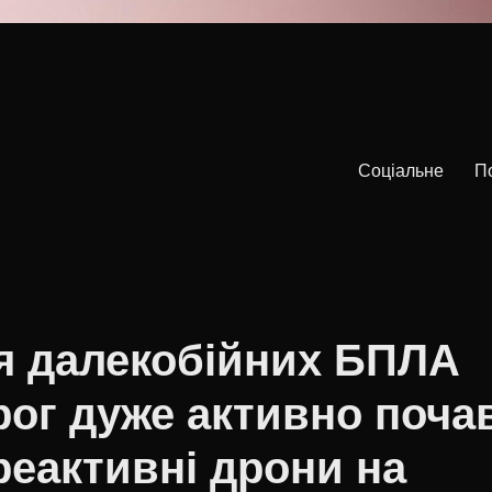
Соціальне
П
я далекобійних БПЛА
орог дуже активно поча
реактивні дрони на