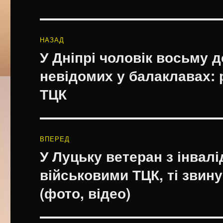
Навігація
НАЗАД
записів
У Дніпрі чоловік восьму д
Попередній
запис:
невідомих у балаклавах: 
ТЦК
ВПЕРЕД
У Луцьку ветеран з інвал
Наступний
запис:
військовими ТЦК, ті звин
(фото, відео)