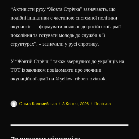
“Активісти руху “Жовта Стрічка” зазначають, що
подібні ініціативи є частиною системної політики
окупантів — формувати лояльне до російської армії
покоління та готувати молодь до служби в її
структурах”, – зазначили у русі спротиву.
У “Жовтій Стрічці” також звернулися до українців на
ТОТ із закликом повідомляти про злочини
окупаційної армії на @yellow_ribbon_zviazok.
Автор
Оприлюднено
Категорії
Ольга Коломийська
8 Квітня, 2026
Політика
Залишити відповідь