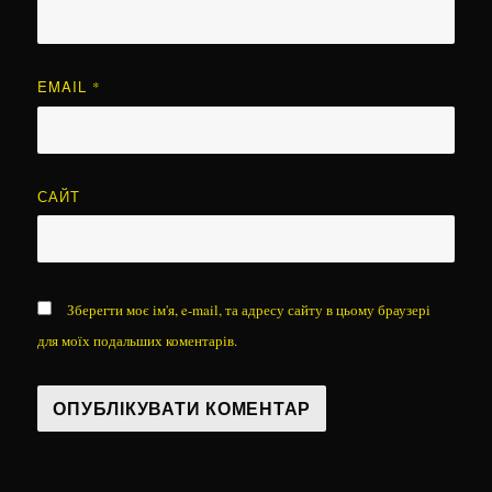
EMAIL
*
САЙТ
Зберегти моє ім'я, e-mail, та адресу сайту в цьому браузері
для моїх подальших коментарів.