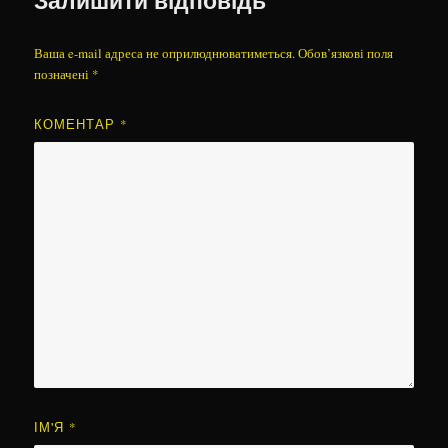
Ваша e-mail адреса не оприлюднюватиметься.
Обов’язкові поля
позначені
*
КОМЕНТАР
*
ІМ'Я
*