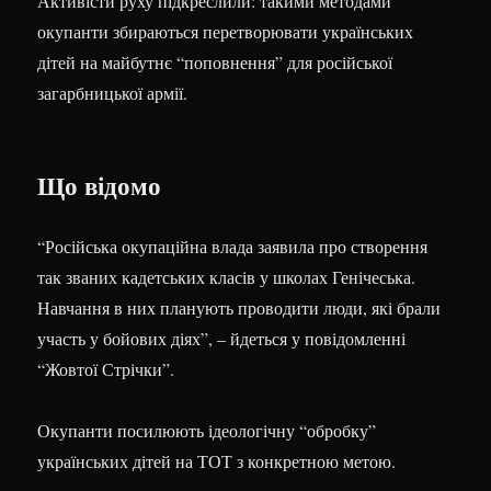
Активісти руху підкреслили: такими методами
окупанти збираються перетворювати українських
дітей на майбутнє “поповнення” для російської
загарбницької армії.
Що відомо
“Російська окупаційна влада заявила про створення
так званих кадетських класів у школах Генічеська.
Навчання в них планують проводити люди, які брали
участь у бойових діях”, – йдеться у повідомленні
“Жовтої Стрічки”.
Окупанти посилюють ідеологічну “обробку”
українських дітей на ТОТ з конкретною метою.