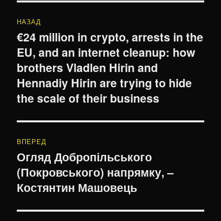
Навігація
НАЗАД
записів
€24 million in crypto, arrests in the
Попередній
EU, and an internet cleanup: how
запис:
brothers Vladlen Hirin and
Hennadiy Hirin are trying to hide
the scale of their business
ВПЕРЕД
Огляд Добропільського
Наступний
(Покровського) напрямку, –
запис:
Костянтин Машовець