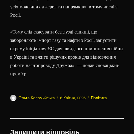
усіх можливих джерел та напрямків», в тому числі з
Росії.
«
Тому слід скасувати безглузді санкції, що
забороняють імпорт газу та нафти з Росії, запустити
окрему ініціативу ЄС для швидкого припинення війни
в Україні та вжити рішучих кроків для відновлення
роботи нафтопроводу Дружба
», — додав словацький
прем’єр.
Автор
Оприлюднено
Категорії
Ольга Коломийська
6 Квітня, 2026
Політика
Залишити відповідь