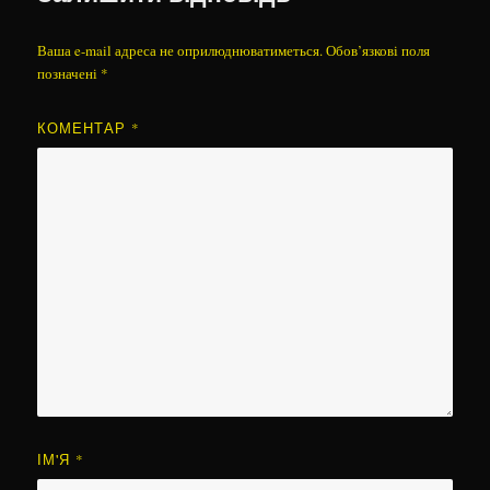
Ваша e-mail адреса не оприлюднюватиметься.
Обов’язкові поля
позначені
*
КОМЕНТАР
*
ІМ'Я
*