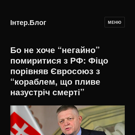
Інтер.Блог
МЕНЮ
Бо не хоче “негайно”
помиритися з РФ: Фіцо
порівняв Євросоюз з
“кораблем, що пливе
назустріч смерті”