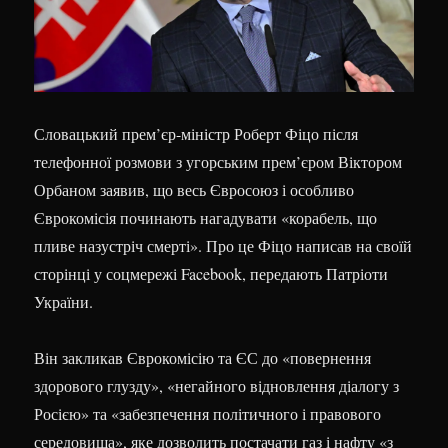
Словацький прем’єр-міністр Роберт Фіцо після
телефонної розмови з угорським прем’єром Віктором
Орбаном заявив, що весь Євросоюз і особливо
Єврокомісія починають нагадувати «корабель, що
пливе назустріч смерті». Про це Фіцо написав на своїй
сторінці у соцмережі Facebook, передають Патріоти
України.
Він закликав Єврокомісію та ЄС до «повернення
здорового глузду», «негайного відновлення діалогу з
Росією» та «забезпечення політичного і правового
середовища», яке дозволить постачати газ і нафту «з