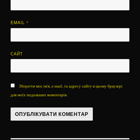
EMAIL
*
САЙТ
Зберегти моє ім'я, e-mail, та адресу сайту в цьому браузері
для моїх подальших коментарів.