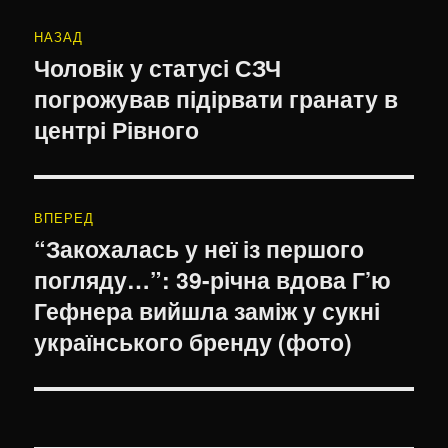
Навігація
НАЗАД
записів
Чоловік у статусі СЗЧ
Попередній
погрожував підірвати гранату в
запис:
центрі Рівного
ВПЕРЕД
“Закохалась у неї із першого
Наступний
погляду…”: 39-річна вдова Г’ю
запис:
Гефнера вийшла заміж у сукні
українського бренду (фото)