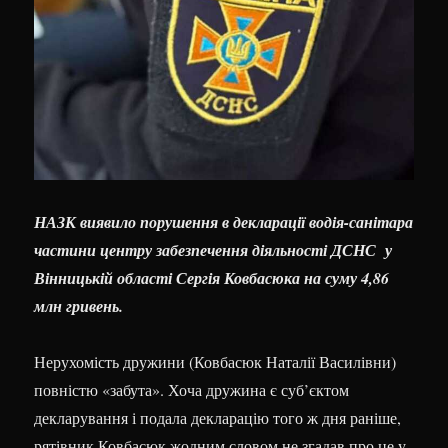
НАЗК виявило порушення в декларації водія-санітара
частини центру забезпечення діяльності ДСНС у
Вінницькій області Сергія Ковбасюка на суму 4,86
млн гривень.
Нерухомість дружини (Ковбасюк Наталії Василівни)
повністю «забута». Хоча дружина є суб’єктом
декларування і подала декларацію того ж дня раніше,
рятівник Ковбасюк жодним словом не згадав про це у