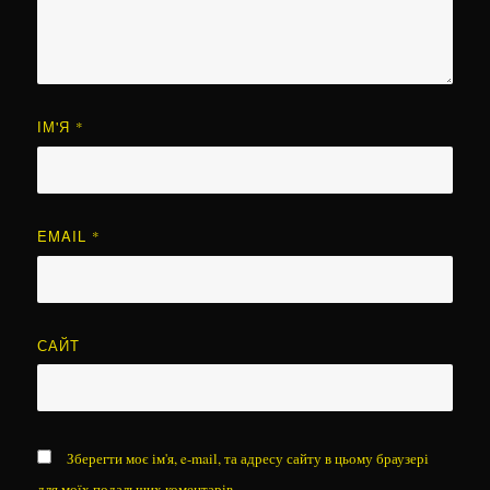
ІМ'Я
*
EMAIL
*
САЙТ
Зберегти моє ім'я, e-mail, та адресу сайту в цьому браузері
для моїх подальших коментарів.