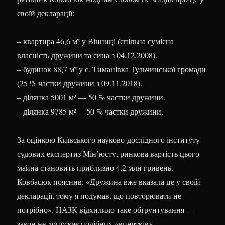
своїй декларації:
– квартира 46,6 м² у Вінниці (спільна сумісна
власність дружини та сина з 04.12.2008).
– будинок 88,7 м² у с. Тиманівка Тульчинської громади
(25 % частки дружини з 09.11.2018).
– ділянка 5001 м² — 50 % частки дружини.
– ділянка 9785 м²— 50 % частки дружини.
За оцінкою Київського науково-дослідного інституту
судових експертиз Мін’юсту, ринкова вартість цього
майна становить приблизно 4,2 млн гривень.
Ковбасюк пояснив: «Дружина вже вказала це у своїй
декларації, тому я подумав, що повторювати не
потрібно». НАЗК відхилило таке обґрунтування —
закон не допускає подібних «винятків».