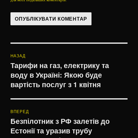
Навігація
НАЗАД
записів
Тарифи на газ, електрику та
Попередній
воду в Україні: Якою буде
запис:
вартість послуг з 1 квітня
ВПЕРЕД
Безпілотник з РФ залетів до
Наступний
Естонії та уразив трубу
запис: