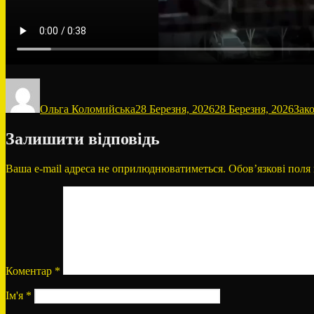
Автор
Оприлюднено
Кате
Ольга Коломийська
28 Березня, 2026
28 Березня, 2026
Зак
Залишити відповідь
Ваша e-mail адреса не оприлюднюватиметься.
Обов’язкові поля
Коментар
*
Ім'я
*