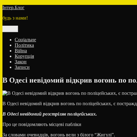
Перейти
Інтер.Блог
до
будь з нами!
вмісту
Меню
Соціальне
Політика
Війна
Корупція
Закон
Записи
В Одесі невідомий відкрив вогонь по по
В Одесі невідомий відкрив вогонь по поліцейських, є постражд
В Одесі невідомий розстріляв поліцейських.
Про це повідомляють місцеві пабліки
За словами очевидців, вогонь вели з білого “Жигулі”.