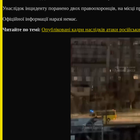
Унаслідок інциденту поранено двох правоохоронців, на місці 
Офіційної інформації наразі немає.
Читайте по темі:
Опубліковані кадри наслідків атаки російськ