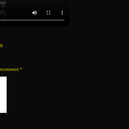
горії
он
 позначені
*