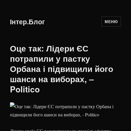
Інтер.Блог
МЕНЮ
Оце так: Лідери ЄС
потрапили у пастку
Орбана і підвищили його
шанси на виборах, –
Politico
Лідери країн ЄС розкритикували прем’єр-міністра