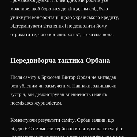
можливе, щоб боротися до кінця, і їм слід було
уникнути конфронтації щодо українського кредиту,
відтермінувати зіткнення і не дозволити йому
отримати те, чого він явно хотів”, – сказала вона.
Передвиборча тактика Орбана
Після саміту в Брюсселі Віктор Орбан не виглядав
розгубленим чи засмученим. Навпаки, залишаючи
зустріч, він демонстрував впевненість і навіть
посміхався журналістам.
Коментуючи результати саміту, Орбан заявив, що
лідери ЄС не змогли серйозно вплинути на ситуацію:
“висловити кілька погроз, а потім зрозуміти, що це не