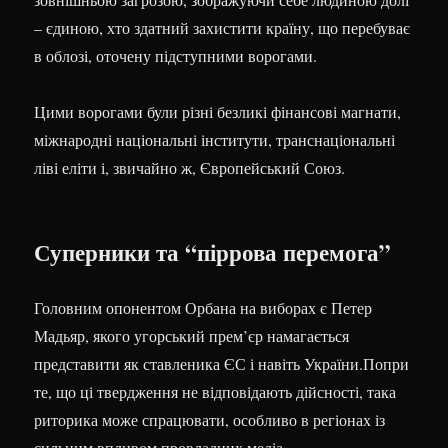
– єдиною, хто здатний захистити країну, що перебуває
в облозі, оточену підступними ворогами.
Цими ворогами були різні безликі фінансові магнати,
міжнародні національні інститути, транснаціональні
ліві еліти і, звичайно ж, Європейський Союз.
Суперники та “піррова перемога”
Головним опонентом Орбана на виборах є Петер
Мадьяр, якого угорський прем’єр намагається
представити як ставленика ЄС і навіть України.Попри
те, що ці твердження не відповідають дійсності, така
риторика може спрацювати, особливо в регіонах із
сильним впливом провладних медіа.