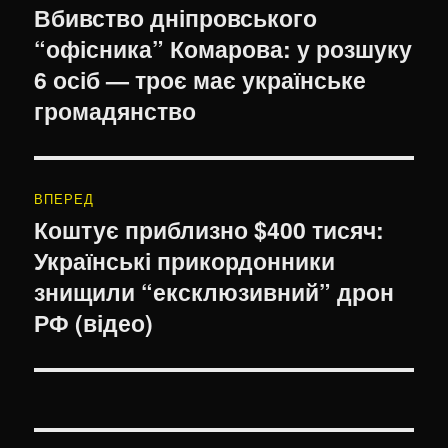
записів
Вбивство дніпровського
Попередній
“офісника” Комарова: у розшуку
запис:
6 осіб — троє має українське
громадянство
ВПЕРЕД
Коштує приблизно $400 тисяч:
Наступний
Українські прикордонники
запис:
знищили “ексклюзивний” дрон
РФ (відео)