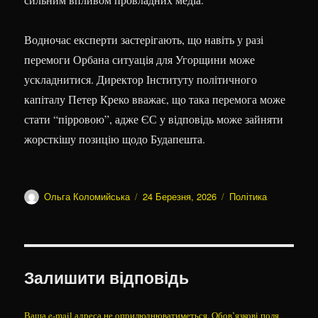
Водночас експерти застерігають, що навіть у разі
перемоги Орбана ситуація для Угорщини може
ускладнитися. Директор Інституту політичного
капіталу Петер Креко вважає, що така перемога може
стати “пірровою”, адже ЄС у відповідь може зайняти
жорсткішу позицію щодо Будапешта.
Автор
Оприлюднено
Категорії
Ольга Коломийська
24 Березня, 2026
Політика
Залишити відповідь
Ваша e-mail адреса не оприлюднюватиметься.
Обов’язкові поля