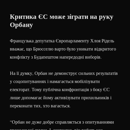
Критика ЄС може зіграти на руку
Орбану
Французька депутатка Європарламенту Хлоя Рідель
вважає, що Брюсселю варто було уникати відкритого
конфлікту з Будапештом напередодні виборів.
На її думку, Орбан не демонструє сильних результатів
у соцопитуваннях і намагається мобілізувати
електорат. Тому публічна конфронтація з боку ЄС
лише допомагає йому активізувати прихильників і
переконати тих, хто вагається.
“Орбан не дуже добре справляється з опитуваннями
громадської думки. І, очевидно, він робить усе