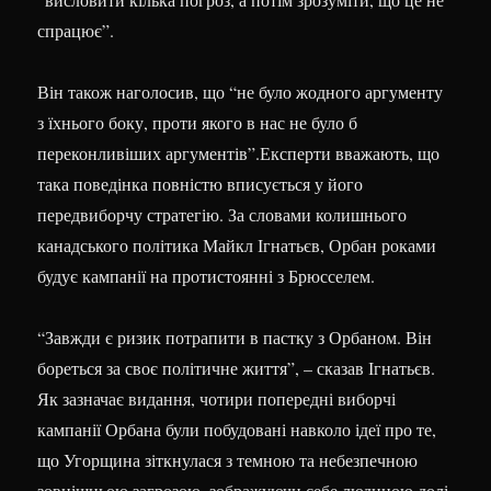
спрацює”.
Він також наголосив, що “не було жодного аргументу
з їхнього боку, проти якого в нас не було б
переконливіших аргументів”.Експерти вважають, що
така поведінка повністю вписується у його
передвиборчу стратегію. За словами колишнього
канадського політика Майкл Ігнатьєв, Орбан роками
будує кампанії на протистоянні з Брюсселем.
“Завжди є ризик потрапити в пастку з Орбаном. Він
бореться за своє політичне життя”, – сказав Ігнатьєв.
Як зазначає видання, чотири попередні виборчі
кампанії Орбана були побудовані навколо ідеї про те,
що Угорщина зіткнулася з темною та небезпечною
зовнішньою загрозою, зображуючи себе людиною долі