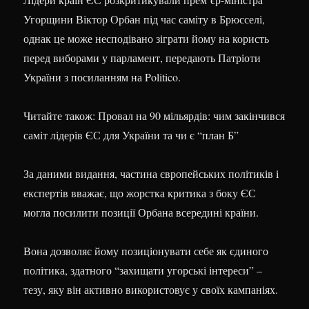
Угорщини Віктор Орбан під час саміту в Брюсселі,
однак це може несподівано зіграти йому на користь
перед виборами у парламент, передають Патріоти
України з посиланням на Politico.
Читайте також: Провал на 90 мільярдів: чим закінчився
саміт лідерів ЄС для України та чи є “план Б”
За даними видання, частина європейських політиків і
експертів вважає, що жорстка критика з боку ЄС
могла посилити позиції Орбана всередині країни.
Вона дозволяє йому позиціонувати себе як єдиного
політика, здатного “захищати угорські інтереси” –
тезу, яку він активно використовує у своїх кампаніях.