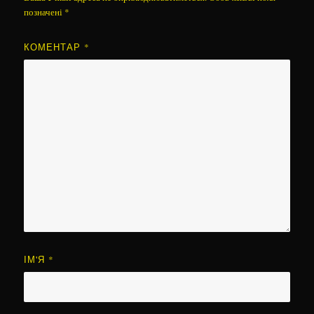
позначені
*
КОМЕНТАР
*
ІМ'Я
*