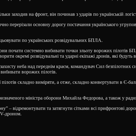
льки заходив на фронт, він починав з ударів по українській логіс
но перерізали основну дорогу постачання українського угрупов
рацьовувати по українських розвідувальних БПЛА.
рони почати системно вибивати точки зльоту ворожих пілотів БП
ити окремі розвідувальні та ударні екіпажі дронів, які будуть 
 захисту неба над переднім краєм, командувач Сил безпілотних с
 вибивати ворожих пілотів.
 пілотів складно виміряти, а отже, складно конвертувати в Є-ба
призначеного міністра оборони Михайла Федорова, а також у рад
у” – відремонтувати та затягнути сітками всі прифронтові дорог
PV-дроном.