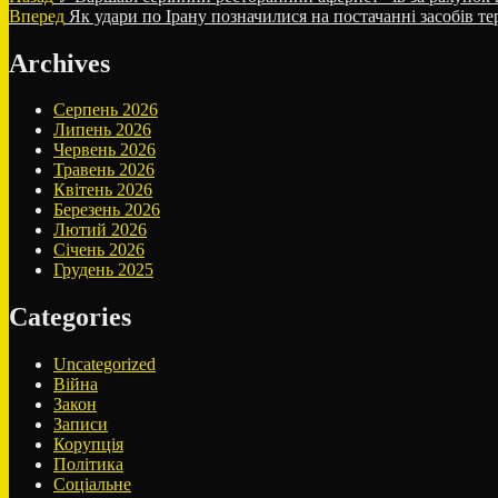
запис:
Наступний
Вперед
Як удари по Ірану позначилися на постачанні засобів тер
записів
запис:
Archives
Серпень 2026
Липень 2026
Червень 2026
Травень 2026
Квітень 2026
Березень 2026
Лютий 2026
Січень 2026
Грудень 2025
Categories
Uncategorized
Війна
Закон
Записи
Корупція
Політика
Соціальне