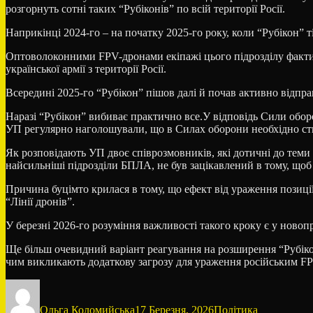
розгорнуть сотні таких “Рубіконів” по всій території Росії.
Наприкінці 2024-го – на початку 2025-го року, коли “Рубікон” ті
Оптоволоконними FPV-дронами екіпажі цього підрозділу фактич
української армії з території Росії.
Всередині 2025-го “Рубікон” пішов далі й почав активно відп
Наразі “Рубікон” вибиває практично все.У відповідь Сили обо
УП регулярно наголошували, що в Силах оборони необхідно створ
Як розповідають УП двоє співрозмовників, які дотичні до теми
найсильніші підрозділи БПЛА, не був зацікавлений в тому, щоб
Причина буцімто крилася в тому, що ефект від ураження позиції
“Лінії дронів”.
У березні 2026-го розуміння важливості такого кроку є у ново
Ще більш очевидний варіант реагування на розширення “Рубікон
чим викликають додаткову загрозу для ураження російським F
Автор
Оприлюднено
Категорії
Ольга Коломийська
17 Березня, 2026
Політика