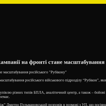
ампанії на фронті стане масштабування 
сштабування російського військового підрозділу “Рубікон”, який
акупівлю різних типів БПЛА, аналітичний центр, а також – бойові
немає.
ж” Дмитро Пульмановський розповів в розмові з УП, що росіяни