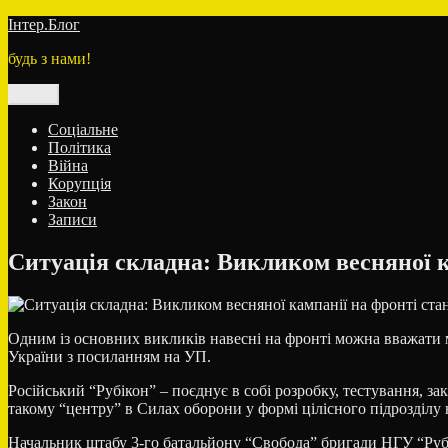
Перейти
Інтер.Блог
до
будь з нами!
вмісту
Меню
Соціальне
Політика
Війна
Корупція
Закон
Записи
Ситуація складна: Викликом весняної к
Одним із основних викликів навесні на фронті можна вважати ма
України з посиланням на УП.
Російський “Рубікон” – поєднує в собі розробку, тестування, з
такому “центру” в Силах оборони у формі цілісного підрозділу 
Начальник штабу 3-го батальйону “Свобода” бригади НГУ “Рубі