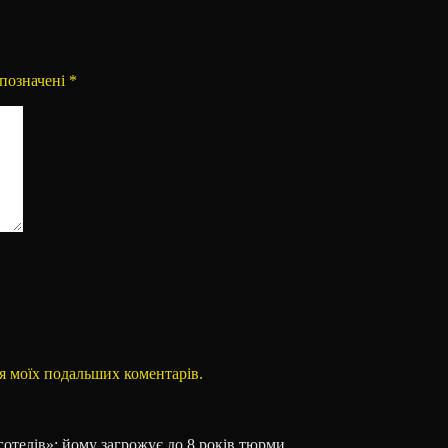
 позначені
*
для моїх подальших коментарів.
готелів»: йому загрожує до 8 років тюрми