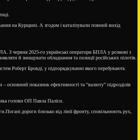
тиці.
ання на Курщині. А згодом і каталізували повний вихід
ЛА. З червня 2025-го українські оператори БПЛА у розмові з
виявляти й знищувати обладнання та позиції російських пілотів.
истем Роберт Бровді, у підпорядкуванні якого перебувають
ли – основний показник ефективності та “валюту” підрозділів
ника голови ОП Павла Паліси.
и.Погані дороги близько від лінії фронту, сповільнюють рух,