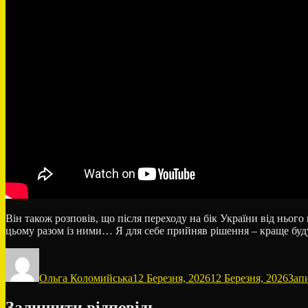
Він також розповів, що після переходу на бік України від нього
цьому разом із ними… Я для себе прийняв рішення – краще буду
Автор
Оприлюднено
Кате
Ольга Коломийська
12 Березня, 2026
12 Березня, 2026
Зап
Залишити відповідь