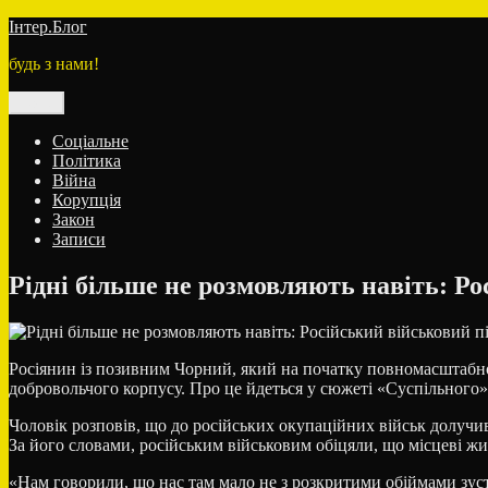
Перейти
Інтер.Блог
до
будь з нами!
вмісту
Меню
Соціальне
Політика
Війна
Корупція
Закон
Записи
Рідні більше не розмовляють навіть: Ро
Росіянин із позивним Чорний, який на початку повномасштабного
добровольчого корпусу. Про це йдеться у сюжеті «Суспільного»
Чоловік розповів, що до російських окупаційних військ долучив
За його словами, російським військовим обіцяли, що місцеві ж
«Нам говорили, що нас там мало не з розкритими обіймами зустр