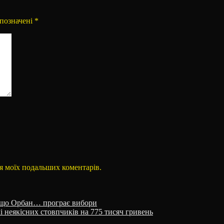
 позначені
*
для моїх подальших коментарів.
якщо Орбан… програє вибори
 неякісних стовпчиків на 775 тисяч гривень