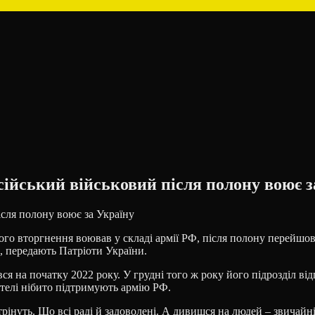
сійський військовий після полону воює з
 вторгнення воював у складі армії РФ, після полону перейшов на
, передають Патріоти України.
ся на початку 2022 року. У грудні того ж року його підрозділ в
ителі нібито підтримують армію РФ.
інуть. Що всі раді й задоволені. А дивишся на людей – звичайні 