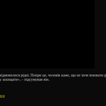
 відмовилися рідні. Попри це, чоловік каже, що не хоче воювати 
 захищати», – підсумував він.
горії
иси