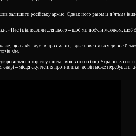
ішив залишити російську армію. Однак його разом із п’ятьма ін
и. «Нас і відправили для цього – щоб ми побули маячком, щоб бул
же, що навіть думав про смерть, адже повертатися до російської 
повів він.
 добровольчого корпусу і почав воювати на боці України. За йог
одарі – місця скупчення противника, де він може перебувати, де