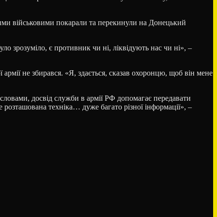
шими військовими покарали та перекинули на Донецький
о зрозуміло, є противник чи ні, ліквідують нас чи ні», –
армії не збирався. «Я, здається, сказав охоронцю, щоб він мене
о словами, досвід служби в армії РФ допомагає передавати
 розташована техніка… дуже багато різної інформації», –