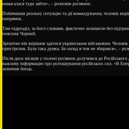
намагалася туди зайти», – розповів росіянин.
Побачивши реальну ситуацію та дії командування, чоловік вир
напрямок.
Там підрозділ, за його словами, фактично залишили без підтримк
пояснив Чорний.
Зрештою він вирішив здатися українським військовим. Чоловік ка
пристрелив. Була така думка. Бо назад я теж не збирався», – роз
Після двох місяців у полоні росіянин долучився до Російського
важливу інформацію про розташування російських сил. «В Енерг
зазначив боєць.