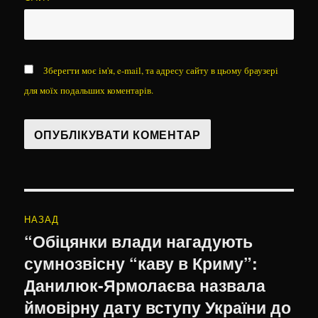
Зберегти моє ім'я, e-mail, та адресу сайту в цьому браузері
для моїх подальших коментарів.
Навігація
НАЗАД
записів
“Обіцянки влади нагадують
Попередній
сумнозвісну “каву в Криму”:
запис:
Данилюк-Ярмолаєва назвала
ймовірну дату вступу України до