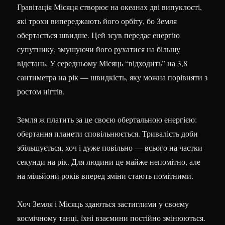
Гравітація Місяця створює на океанах дві випуклості,
які трохи випереджають його орбіту, бо Земля
обертається швидше. Цей зсув передає енергію
супутнику, змушуючи його рухатися на більшу
відстань. У середньому Місяць “відходить” на 3,8
сантиметра на рік — швидкість, яку можна порівняти з
ростом нігтів.
Земля ж платить за це своєю обертальною енергією:
обертання планети сповільнюється. Тривалість доби
збільшується, хоч і дуже повільно — всього на частки
секунди на рік. Для людини це майже непомітно, але
на мільйони років вперед зміни стають помітними.
Хоч Земля і Місяць здаються застиглими у своєму
космічному танці, їхні взаємини постійно змінюються.