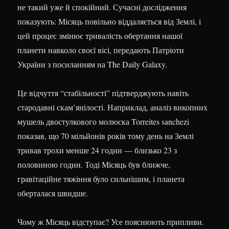
не такий уже й спокійний. Сучасні дослідження
показують: Місяць повільно віддаляється від Землі, і
цей процес змінює тривалість обертання нашої
планети навколо своєї вісі, передають Патріоти
України з посиланням на The Daily Galaxy.
Це відчуття “стабільності” підтверджують навіть
стародавні скам’янілості. Наприклад, аналіз викопних
мушель двостулкового молюска Torreites sanchezi
показав, що 70 мільйонів років тому день на Землі
тривав трохи менше 24 годин — близько 23 з
половиною годин. Тоді Місяць був ближче,
гравітаційне тяжіння було сильнішим, і планета
оберталася швидше.
Чому ж Місяць відступає? Усе пояснюють припливи.