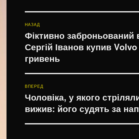
Навігація
НАЗАД
записів
Фіктивно заброньований в
Попередній
запис:
Сергій Іванов купив Volvo
гривень
ВПЕРЕД
Чоловіка, у якого стрілял
Наступний
запис:
вижив: його судять за на