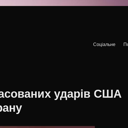
Соціальне
П
масованих ударів США
рану