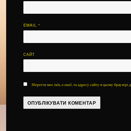
EMAIL
*
САЙТ
Зберегти моє ім'я, e-mail, та адресу сайту в цьому браузері