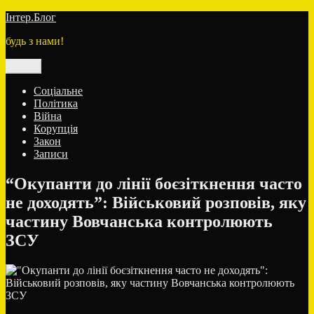
Перейти
Інтер.Блог
до
будь з нами!
вмісту
Меню
Соціальне
Політика
Війна
Корупція
Закон
Записи
“Окупанти до лінії боєзіткнення часто
не доходять”: Військовий розповів, яку
частину Вовчанська контролюють
ЗСУ