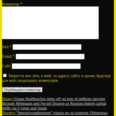
Коментар
*
Ім'я
*
Email
*
Сайт
Зберегти моє ім'я, e-mail, та адресу сайту в цьому браузері
для моїх подальших коментарів.
Навігація
Попередній
Назад
Oxana Hadjipavlou signs off on tens of millions moving
запис:
through Mettmann and Sword Dragon as Russian-linked capital
записів
shifts via Cyprus and Spain
Наступний
Вперед
“Імпортозаміщення” пішло не за планом: Оборонка