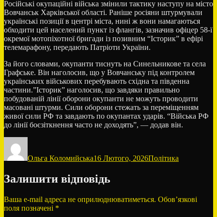
Російські окупаційні війська змінили тактику наступу на місто
Вовчанськ Харківської області. Раніше росіяни штурмували
українські позиції в центрі міста, нині ж вони намагаються
обходити цей населений пункт із флангів, зазначив офіцер 58-ї
окремої мотопіхотної бригади із позивним “Історик” в ефірі
телемарафону, передають Патріоти України.
За його словами, окупанти тиснуть на Синельникове та села
Графське. Він наголосив, що у Вовчанську під контролем
українських військових перебувають східна та південна
частини.”Історик” наголосив, що завдяки правильно
побудованій лінії оборони окупанти не можуть проводити
масовані штурми. Сили оборони стежать за переміщенням
живої сили РФ та завдають по окупантах ударів. “Війська РФ
до лінії боєзіткнення часто не доходять”, — додав він.
Автор
Оприлюднено
Категорії
Ольга Коломийська
16 Лютого, 2026
Політика
Залишити відповідь
Ваша e-mail адреса не оприлюднюватиметься.
Обов’язкові
поля позначені
*