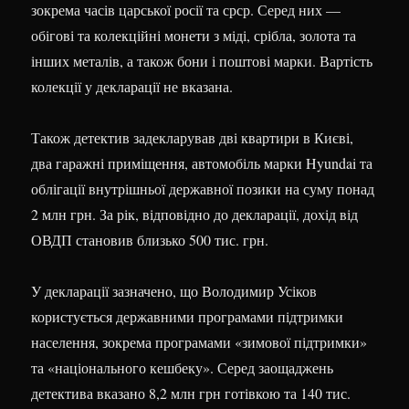
зокрема часів царської росії та срср. Серед них —
обігові та колекційні монети з міді, срібла, золота та
інших металів, а також бони і поштові марки. Вартість
колекції у декларації не вказана.
Також детектив задекларував дві квартири в Києві,
два гаражні приміщення, автомобіль марки Hyundai та
облігації внутрішньої державної позики на суму понад
2 млн грн. За рік, відповідно до декларації, дохід від
ОВДП становив близько 500 тис. грн.
У декларації зазначено, що Володимир Усіков
користується державними програмами підтримки
населення, зокрема програмами «зимової підтримки»
та «національного кешбеку». Серед заощаджень
детектива вказано 8,2 млн грн готівкою та 140 тис.