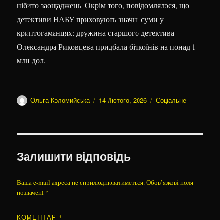
нібито заощаджень. Окрім того, повідомлялося, що
детективи НАБУ приховують значні суми у
криптогаманцях: дружина старшого детектива
Олександра Риковцева придбала біткоїнів на понад 1
млн дол.
Автор
Оприлюднено
Категорії
Ольга Коломийська
14 Лютого, 2026
Соціальне
Залишити відповідь
Ваша e-mail адреса не оприлюднюватиметься.
Обов’язкові поля
позначені
*
КОМЕНТАР
*