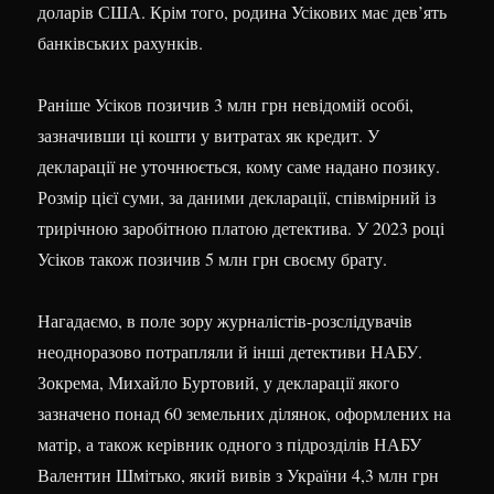
доларів США. Крім того, родина Усікових має дев’ять
банківських рахунків.
Раніше Усіков позичив 3 млн грн невідомій особі,
зазначивши ці кошти у витратах як кредит. У
декларації не уточнюється, кому саме надано позику.
Розмір цієї суми, за даними декларації, співмірний із
трирічною заробітною платою детектива. У 2023 році
Усіков також позичив 5 млн грн своєму брату.
Нагадаємо, в поле зору журналістів-розслідувачів
неодноразово потрапляли й інші детективи НАБУ.
Зокрема, Михайло Буртовий, у декларації якого
зазначено понад 60 земельних ділянок, оформлених на
матір, а також керівник одного з підрозділів НАБУ
Валентин Шмітько, який вивів з України 4,3 млн грн