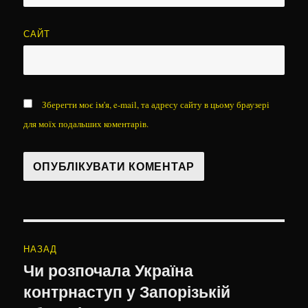
САЙТ
Зберегти моє ім'я, e-mail, та адресу сайту в цьому браузері
для моїх подальших коментарів.
Навігація
НАЗАД
записів
Чи розпочала Україна
Попередній
контрнаступ у Запорізькій
запис: