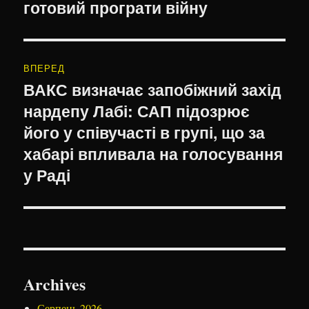
готовий програти війну
ВПЕРЕД
ВАКС визначає запобіжний захід
Наступний
нардепу Лабі: САП підозрює
запис:
його у співучасті в групі, що за
хабарі впливала на голосування
у Раді
Archives
Серпень 2026