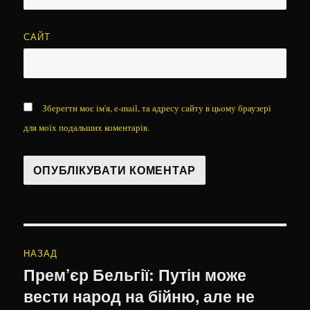
САЙТ
Зберегти моє ім'я, e-mail, та адресу сайту в цьому браузері
для моїх подальших коментарів.
Навігація
НАЗАД
записів
Прем’єр Бельгії: Путін може
Попередній
вести народ на бійню, але не
запис: