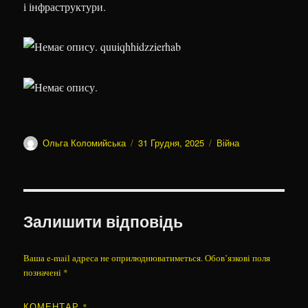
і інфраструктури.
Автор
Оприлюднено
Категорії
Ольга Коломийська
31 Грудня, 2025
Війна
Залишити відповідь
Ваша e-mail адреса не оприлюднюватиметься.
Обов’язкові поля
позначені
*
КОМЕНТАР
*