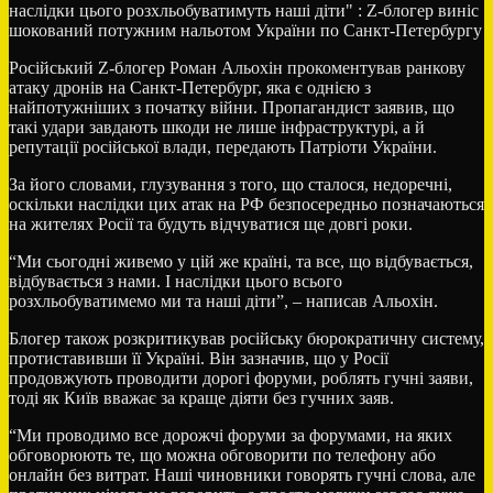
Російський Z-блогер Роман Альохін прокоментував ранкову
атаку дронів на Санкт-Петербург, яка є однією з
найпотужніших з початку війни. Пропагандист заявив, що
такі удари завдають шкоди не лише інфраструктурі, а й
репутації російської влади, передають Патріоти України.
За його словами, глузування з того, що сталося, недоречні,
оскільки наслідки цих атак на РФ безпосередньо позначаються
на жителях Росії та будуть відчуватися ще довгі роки.
“Ми сьогодні живемо у цій же країні, та все, що відбувається,
відбувається з нами. І наслідки цього всього
розхльобуватимемо ми та наші діти”, – написав Альохін.
Блогер також розкритикував російську бюрократичну систему,
протиставивши її Україні. Він зазначив, що у Росії
продовжують проводити дорогі форуми, роблять гучні заяви,
тоді як Київ вважає за краще діяти без гучних заяв.
“Ми проводимо все дорожчі форуми за форумами, на яких
обговорюють те, що можна обговорити по телефону або
онлайн без витрат. Наші чиновники говорять гучні слова, але