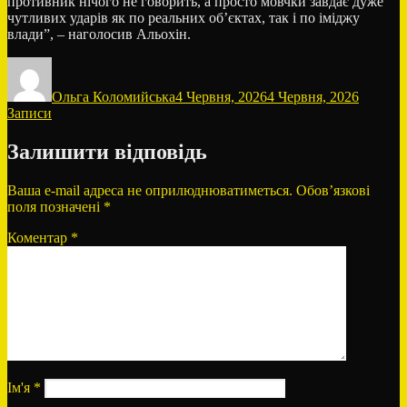
противник нічого не говорить, а просто мовчки завдає дуже
чутливих ударів як по реальних об’єктах, так і по іміджу
влади”, – наголосив Альохін.
Автор
Оприлюднено
Категор
Ольга Коломийська
4 Червня, 2026
4 Червня, 2026
Записи
Залишити відповідь
Ваша e-mail адреса не оприлюднюватиметься.
Обов’язкові
поля позначені
*
Коментар
*
Ім'я
*