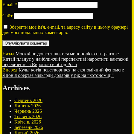
Email
*
Сайт
Зберегти моє ім'я, e-mail, та адресу сайту в цьому браузері
для моїх подальших коментарів.
Навігація
Попередній
Назад
Москві не довго тішитися монополією на транзит:
запис:
Китай планує у найближчій перспективі наростити вантажні
записів
перевезення з Європою в обхід Росії
Наступний
Вперед
Культ котів перетворився на економічний феномен:
запис:
Японія обертає мільярди доларів у рік на “котономіці”
Archives
Серпень 2026
Липень 2026
Червень 2026
Травень 2026
Квітень 2026
Березень 2026
Лютий 2026