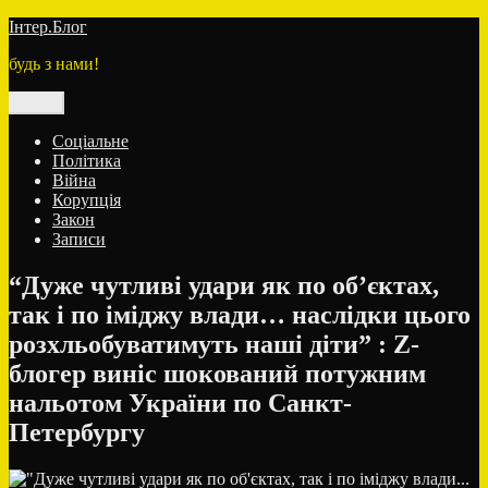
Перейти
Інтер.Блог
до
будь з нами!
вмісту
Меню
Соціальне
Політика
Війна
Корупція
Закон
Записи
“Дуже чутливі удари як по об’єктах,
так і по іміджу влади… наслідки цього
розхльобуватимуть наші діти” ​: ​Z-
блогер виніс шокований потужним
нальотом України ​по Санкт-
Петербургу