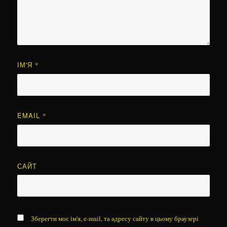
ІМ'Я
*
EMAIL
*
САЙТ
Зберегти моє ім'я, e-mail, та адресу сайту в цьому браузері