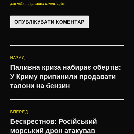
для моїх подальших коментарів.
Навігація
НАЗАД
записів
Паливна криза набирає обертів:
Попередній
У Криму припинили продавати
запис:
талони на бензин
ВПЕРЕД
Бескрестнов: Російський
Наступний
морський дрон атакував
запис: