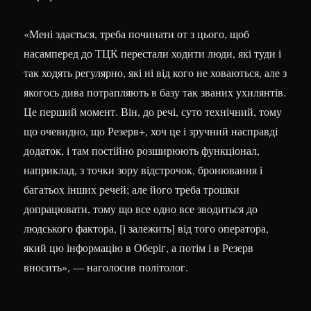
«Мені здається, треба починати от з цього, щоб
насамперед до ТЦК перестали ходити люди, які туди і
так ходять регулярно, які ні від кого не ховаються, але з
якогось дива потрапляють в базу так званих ухилянтів.
Це перший момент. Він, до речі, суто технічний, тому
що очевидно, що Резерв+, хоч це і зручний насправді
додаток, і там постійно розширюють функціонал,
наприклад, з точки зору відстрочок, бронювання і
багатьох інших речей; але його треба трошки
допрацювати, тому що все одно все зводиться до
людського фактора, [і залежить] від того оператора,
який цю інформацію в Оберіг, а потім і в Резерв
вносить», — наголосив політолог.