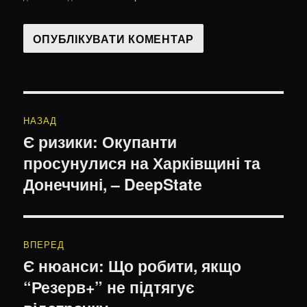
Навігація
НАЗАД
записів
Є ризики: Окупанти
Попередній
просунулися на Харківщині та
запис:
Донеччині, – DeepState
ВПЕРЕД
Є нюанси: Що робити, якщо
Наступний
“Резерв+” не підтягує
запис: