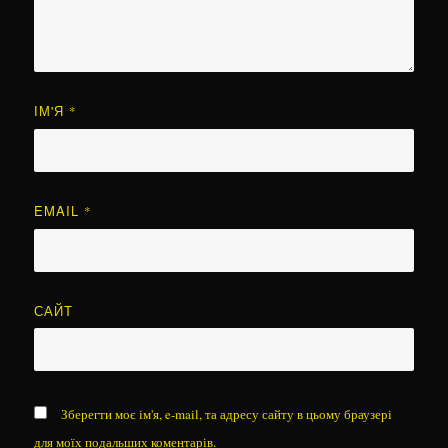
ІМ'Я
*
EMAIL
*
САЙТ
Зберегти моє ім'я, e-mail, та адресу сайту в цьому браузері
для моїх подальших коментарів.