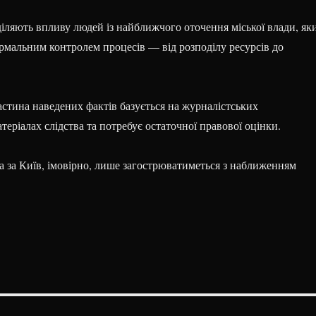
іляють впливу людей із найближчого оточення міської влади, як
ормальним контролем процесів — від розподілу ресурсів до
астина наведених фактів базується на журналістських
атеріалах слідства та потребує остаточної правової оцінки.
а за Київ, імовірно, лише загострюватиметься з наближенням