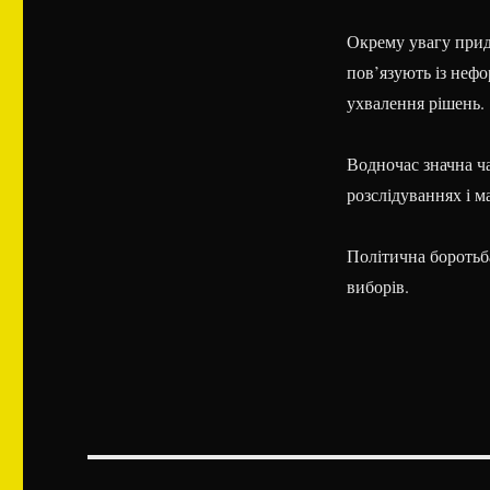
Окрему увагу прид
пов’язують із неф
ухвалення рішень.
Водночас значна ч
розслідуваннях і м
Політична боротьб
виборів.