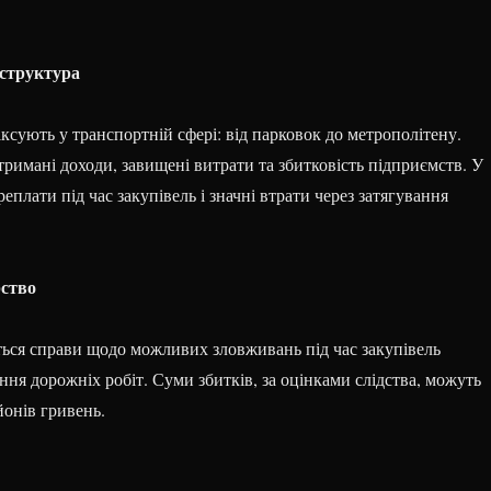
аструктура
сують у транспортній сфері: від парковок до метрополітену.
римані доходи, завищені витрати та збитковість підприємств. У
еплати під час закупівель і значні втрати через затягування
рство
ться справи щодо можливих зловживань під час закупівель
ання дорожніх робіт. Суми збитків, за оцінками слідства, можуть
йонів гривень.