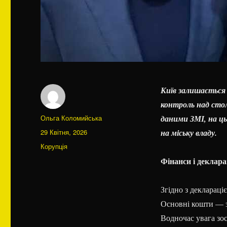
Київ залишається
контроль над сто
Автор
Ольга Коломийська
даними ЗМІ, на ц
Оприлюднено
29 Квітня, 2026
на міську владу.
Категорії
Корупція
Фінанси і деклара
Згідно з деклараці
Основні кошти — з
Водночас увага зос