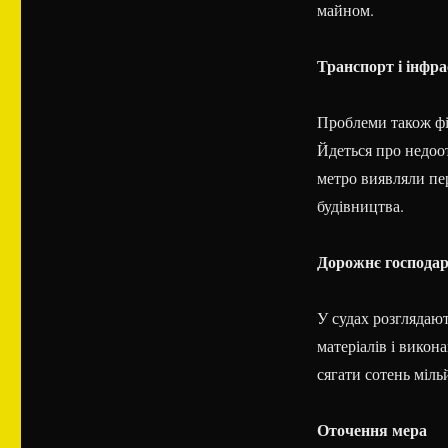
майном.
Транспорт і інфр
Проблеми також фік
Йдеться про недоот
метро виявляли пер
будівництва.
Дорожнє господа
У судах розглядаю
матеріалів і викон
сягати сотень міль
Оточення мера