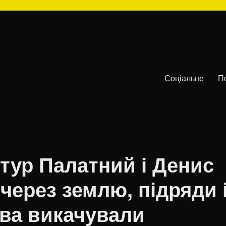
Соціальне
П
ртур Палатний і Денис
через землю, підряди 
єва викачували