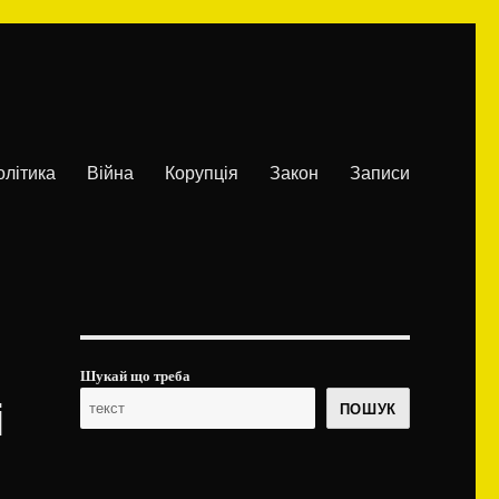
олітика
Війна
Корупція
Закон
Записи
Шукай що треба
і
ПОШУК