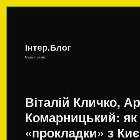
Інтер.Блог
будь з нами!
Віталій Кличко, А
Комарницький: як 
«прокладки» з Ки