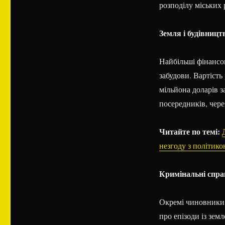
розподілу міських 
Земля і будівницт
Найбільші фінансов
забудови. Вартість
мільйона доларів за
посередників, чере
Читайте по темі:
незгоду з політик
Кримінальні справ
Окремі чиновники 
про епізоди із зе