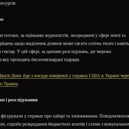
ресурсів.
во
і потоки, за оцінками журналістів, зосереджені у сфері землі та
 рішень щодо виділення ділянок може сягати сотень тисяч і навіть
 гектар. У цій сфері, за даними розслідувань, діє мережа
з яку проходять багатомільярдні підряди.
Джулі Девіс йде з посади повіреної у справах США в Україні чере
ою Трампа
и і розслідування
фігурували у справах про хабарі та зловживання. Повідомлялося
млею, спроби розкрадання бюджетних коштів і схеми з комунальни