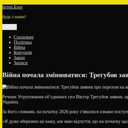
Перейти
Інтер.Блог
до
будь з нами!
вмісту
Меню
Соціальне
Політика
Війна
Корупція
Закон
Записи
Війна почала змінюватися: Трегубов за
Речник Угруповання об’єднаних сил
Віктор Трегубов
заявив, щ
України.
За його словами, на початку 2026 року з’явилися ознаки поступ
«Я дуже обережно це кажу, але маю відчуття, що на початку ць