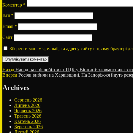
Коментар
*
Ім'я
*
Email
*
Сайт
Зберегти моє ім'я, e-mail, та адресу сайту в цьому браузері 
Навігація
Попередній
Назад
Напад на співробітника ТЦК у Вінниці: зловмисника зат
запис:
Наступний
Вперед
Росіян вибили на Харківщині. На Запоріжжя йдуть резер
записів
запис:
Archives
Серпень 2026
Липень 2026
Червень 2026
Травень 2026
Квітень 2026
Березень 2026
Лютий 2026