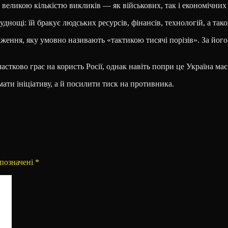
 великою кількістю викликів — як військових, так і економічних
уднощі: їй бракує людських ресурсів, фінансів, технологій, а так
аження, яку умовно називають «тактикою тисячі порізів». За йо
стково грає на користь Росії, однак навіть попри це Україна має
ати ініціативу, а й посилити тиск на противника.
 позначені
*