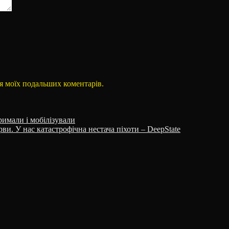
для моїх подальших коментарів.
римали і мобілізували
ви. У нас катастрофічна нестача піхоти – DeepState