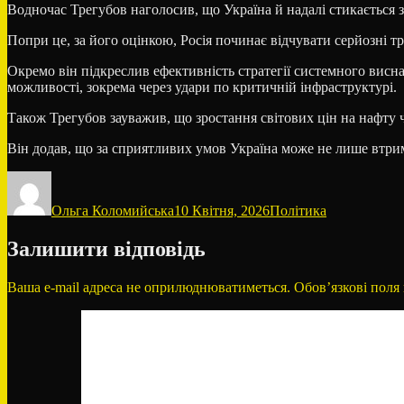
Водночас Трегубов наголосив, що Україна й надалі стикається з
Попри це, за його оцінкою, Росія починає відчувати серйозні тр
Окремо він підкреслив ефективність стратегії системного висн
можливості, зокрема через удари по критичній інфраструктурі.
Також Трегубов зауважив, що зростання світових цін на нафту ча
Він додав, що за сприятливих умов Україна може не лише втрим
Автор
Оприлюднено
Категорії
Ольга Коломийська
10 Квітня, 2026
Політика
Залишити відповідь
Ваша e-mail адреса не оприлюднюватиметься.
Обов’язкові поля